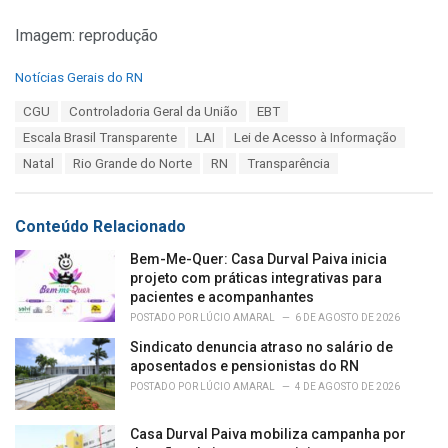
Imagem: reprodução
C
Notícias Gerais do RN
a
T
CGU
Controladoria Geral da União
EBT
t
a
e
Escala Brasil Transparente
LAI
Lei de Acesso à Informação
g
g
s
Natal
Rio Grande do Norte
RN
Transparência
o
:
r
i
e
Conteúdo Relacionado
s
:
Bem-Me-Quer: Casa Durval Paiva inicia
projeto com práticas integrativas para
pacientes e acompanhantes
POSTADO POR
LÚCIO AMARAL
6 DE AGOSTO DE 2026
Sindicato denuncia atraso no salário de
aposentados e pensionistas do RN
POSTADO POR
LÚCIO AMARAL
4 DE AGOSTO DE 2026
Casa Durval Paiva mobiliza campanha por