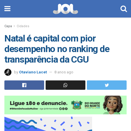
Capa
Cidades
Natal é capital com pior
desempenho no ranking de
transparência da CGU
by
Otaviano Lacet
8 anos ago