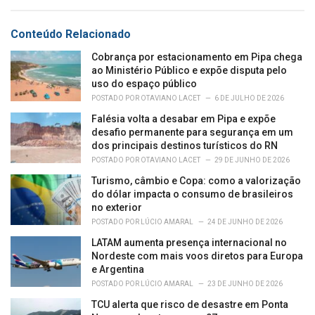
s
o
:
r
Conteúdo Relacionado
i
e
Cobrança por estacionamento em Pipa chega
s
ao Ministério Público e expõe disputa pelo
:
uso do espaço público
POSTADO POR
OTAVIANO LACET
6 DE JULHO DE 2026
Falésia volta a desabar em Pipa e expõe
desafio permanente para segurança em um
dos principais destinos turísticos do RN
POSTADO POR
OTAVIANO LACET
29 DE JUNHO DE 2026
Turismo, câmbio e Copa: como a valorização
do dólar impacta o consumo de brasileiros
no exterior
POSTADO POR
LÚCIO AMARAL
24 DE JUNHO DE 2026
LATAM aumenta presença internacional no
Nordeste com mais voos diretos para Europa
e Argentina
POSTADO POR
LÚCIO AMARAL
23 DE JUNHO DE 2026
TCU alerta que risco de desastre em Ponta