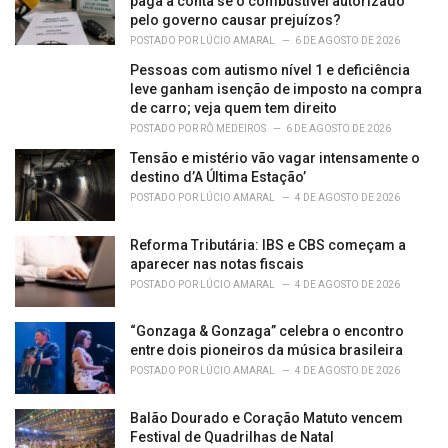
paga a conta se o combustível autorizado
pelo governo causar prejuízos?
POSTADO POR
LÚCIO AMARAL
6 DE AGOSTO DE 2026
Pessoas com autismo nível 1 e deficiência
leve ganham isenção de imposto na compra
de carro; veja quem tem direito
POSTADO POR
RÔ MEDEIROS
6 DE AGOSTO DE 2026
Tensão e mistério vão vagar intensamente o
destino d’A Última Estação’
POSTADO POR
LÚCIO AMARAL
4 DE AGOSTO DE 2026
Reforma Tributária: IBS e CBS começam a
aparecer nas notas fiscais
POSTADO POR
LÚCIO AMARAL
4 DE AGOSTO DE 2026
“Gonzaga & Gonzaga” celebra o encontro
entre dois pioneiros da música brasileira
POSTADO POR
LÚCIO AMARAL
4 DE AGOSTO DE 2026
Balão Dourado e Coração Matuto vencem
Festival de Quadrilhas de Natal