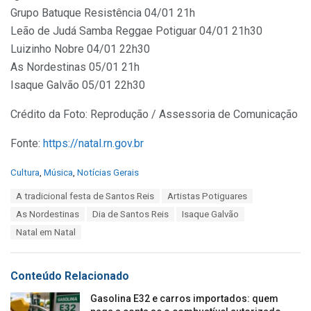
Grupo Batuque Resistência 04/01 21h
Leão de Judá Samba Reggae Potiguar 04/01 21h30
Luizinho Nobre 04/01 22h30
As Nordestinas 05/01 21h
Isaque Galvão 05/01 22h30
Crédito da Foto: Reprodução / Assessoria de Comunicação
Fonte:
https://natal.rn.gov.br
C
Cultura
,
Música
,
Notícias Gerais
a
T
A tradicional festa de Santos Reis
Artistas Potiguares
t
a
e
As Nordestinas
Dia de Santos Reis
Isaque Galvão
g
g
s
Natal em Natal
o
:
r
i
e
Conteúdo Relacionado
s
:
Gasolina E32 e carros importados: quem