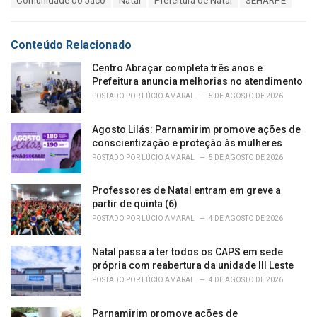
Comunidade do Jacó
Natal
Prefeitura de Natal
SEHARPE
t
a
e
g
g
s
o
Conteúdo Relacionado
:
r
i
Centro Abraçar completa três anos e
e
Prefeitura anuncia melhorias no atendimento
s
POSTADO POR
LÚCIO AMARAL
5 DE AGOSTO DE 2026
:
Agosto Lilás: Parnamirim promove ações de
conscientização e proteção às mulheres
POSTADO POR
LÚCIO AMARAL
5 DE AGOSTO DE 2026
Professores de Natal entram em greve a
partir de quinta (6)
POSTADO POR
LÚCIO AMARAL
4 DE AGOSTO DE 2026
Natal passa a ter todos os CAPS em sede
própria com reabertura da unidade III Leste
POSTADO POR
LÚCIO AMARAL
4 DE AGOSTO DE 2026
Parnamirim promove ações de