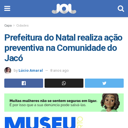
Capa
Cidades
Prefeitura do Natal realiza ação
preventiva na Comunidade do
Jacó
by
Lúcio Amaral
8 anos ago