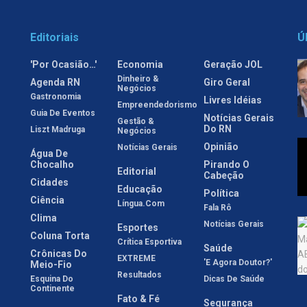
Editoriais
Ú
'Por Ocasião…'
Economia
Geração JOL
Dinheiro &
Agenda RN
Giro Geral
Negócios
Gastronomia
Livres Idéias
Empreendedorismo
Guia De Eventos
Notícias Gerais
Gestão &
Do RN
Liszt Madruga
Negócios
Opinião
Notícias Gerais
Água De
Chocalho
Pirando O
Editorial
Cabeção
Cidades
Educação
Política
Ciência
Língua.com
Fala Rô
Clima
Notícias Gerais
Esportes
Coluna Torta
Crítica Esportiva
Saúde
Crônicas Do
EXTREME
'E Agora Doutor?'
Meio-Fio
Resultados
Esquina Do
Dicas De Saúde
Continente
Fato & Fé
Segurança