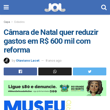
Capa
Cidades
Câmara de Natal quer reduzir
gastos em R$ 600 mil com
reforma
by
Otaviano Lacet
8 anos ago