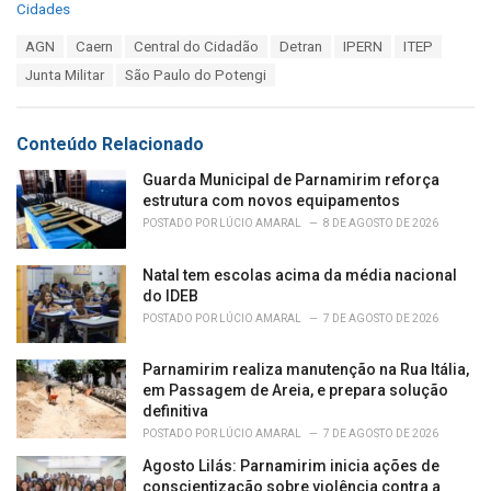
C
Cidades
a
T
AGN
Caern
Central do Cidadão
Detran
IPERN
ITEP
t
a
e
Junta Militar
São Paulo do Potengi
g
g
s
o
:
r
Conteúdo Relacionado
i
e
Guarda Municipal de Parnamirim reforça
s
estrutura com novos equipamentos
:
POSTADO POR
LÚCIO AMARAL
8 DE AGOSTO DE 2026
Natal tem escolas acima da média nacional
do IDEB
POSTADO POR
LÚCIO AMARAL
7 DE AGOSTO DE 2026
Parnamirim realiza manutenção na Rua Itália,
em Passagem de Areia, e prepara solução
definitiva
POSTADO POR
LÚCIO AMARAL
7 DE AGOSTO DE 2026
Agosto Lilás: Parnamirim inicia ações de
conscientização sobre violência contra a