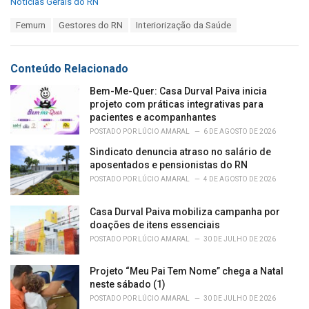
C
Notícias Gerais do RN
a
T
Femurn
Gestores do RN
Interiorização da Saúde
t
a
e
g
g
s
o
Conteúdo Relacionado
:
r
i
Bem-Me-Quer: Casa Durval Paiva inicia
e
projeto com práticas integrativas para
s
pacientes e acompanhantes
:
POSTADO POR
LÚCIO AMARAL
6 DE AGOSTO DE 2026
Sindicato denuncia atraso no salário de
aposentados e pensionistas do RN
POSTADO POR
LÚCIO AMARAL
4 DE AGOSTO DE 2026
Casa Durval Paiva mobiliza campanha por
doações de itens essenciais
POSTADO POR
LÚCIO AMARAL
30 DE JULHO DE 2026
Projeto “Meu Pai Tem Nome” chega a Natal
neste sábado (1)
POSTADO POR
LÚCIO AMARAL
30 DE JULHO DE 2026