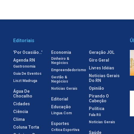
Editoriais
Ú
'Por Ocasião…'
Economia
Geração JOL
Dinheiro &
Agenda RN
Giro Geral
Negócios
Gastronomia
Livres Idéias
Empreendedorismo
Guia De Eventos
Notícias Gerais
Gestão &
Do RN
Liszt Madruga
Negócios
Opinião
Notícias Gerais
Água De
Chocalho
Pirando O
Editorial
Cabeção
Cidades
Educação
Política
Ciência
Língua.com
Fala Rô
Clima
Notícias Gerais
Esportes
Coluna Torta
Crítica Esportiva
Saúde