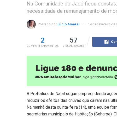
Na Comunidade do Jacó ficou constata
necessidade de remanejamento de mor
Postado por
Lúcio Amaral
14 de fevereiro de
2
57
Com
COMPARTILHAMENTOS
VISUALIZAÇÕES
A Prefeitura de Natal segue empreendendo ações
reduzir os efeitos das chuvas que caíram nas últ
Na manhã desta quinta-feira (14), uma equipe for
secretarias municipais de Habitação (Seharpe), 