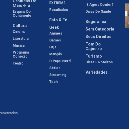
Crônicas Do
EXTREME
'E Agora Doutor?'
Meio-Fio
Resultados
Esquina Do
Dicas De Saúde
Continente
Fato & Fé
Segurança
Cultura
Geek
Sem Categoria
Cinema
Animes
Seus Direitos
Literatura
Games
Tom Do
Música
HQs
Cajueiro
Programa
Mangás
Turismo
Conexão
O Papai Nerd
Dicas E Roteiros
Teatro
Séries
Variedades
Streaming
Tech
 reservados.