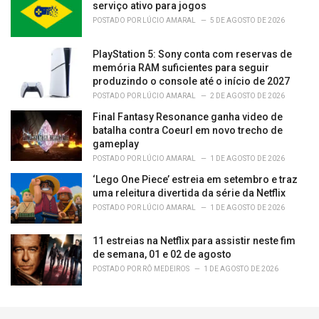
serviço ativo para jogos
POSTADO POR
LÚCIO AMARAL
5 DE AGOSTO DE 2026
PlayStation 5: Sony conta com reservas de
memória RAM suficientes para seguir
produzindo o console até o início de 2027
POSTADO POR
LÚCIO AMARAL
2 DE AGOSTO DE 2026
Final Fantasy Resonance ganha video de
batalha contra Coeurl em novo trecho de
gameplay
POSTADO POR
LÚCIO AMARAL
1 DE AGOSTO DE 2026
‘Lego One Piece’ estreia em setembro e traz
uma releitura divertida da série da Netflix
POSTADO POR
LÚCIO AMARAL
1 DE AGOSTO DE 2026
11 estreias na Netflix para assistir neste fim
de semana, 01 e 02 de agosto
POSTADO POR
RÔ MEDEIROS
1 DE AGOSTO DE 2026