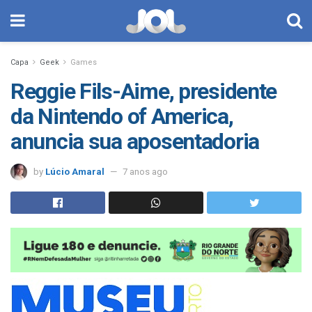
Capa
Geek
Games
Reggie Fils-Aime, presidente
da Nintendo of America,
anuncia sua aposentadoria
by
Lúcio Amaral
7 anos ago