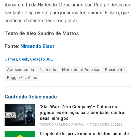
tornar um fã da Nintendo. Desejamos que Reggie descanse
bastante e aproveite para jogar muitos games. E claro, que
continue chutando traseiros por aí.
Texto de Alex Sandro de Mattos
Fonte:
Nintendo Blast
C
Games
,
Geek
,
Geração JOL
a
T
Aposentadoria
Nintendo
Nintendo of America
Presidente
t
a
e
Reggie Fils-Aime
g
g
s
o
:
r
Conteúdo Relacionado
i
e
‘Star Wars Zero Company’ – Coloca os
s
jogadores em ação para combater contra
:
seus inimigos
POSTADO POR
LÚCIO AMARAL
7 DE AGOSTO DE 2026
Projeto de lei prevê mínimo de dois anos de