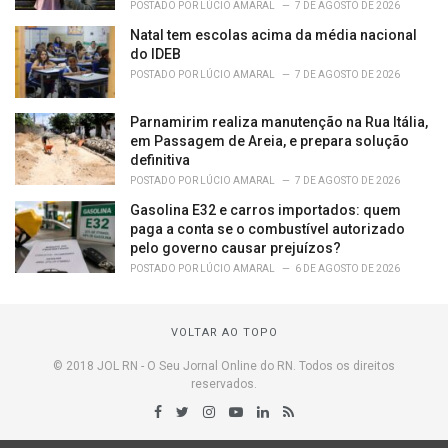
POSTADO POR
LÚCIO AMARAL
7 DE AGOSTO DE 2026
Natal tem escolas acima da média nacional
do IDEB
POSTADO POR
LÚCIO AMARAL
7 DE AGOSTO DE 2026
Parnamirim realiza manutenção na Rua Itália,
em Passagem de Areia, e prepara solução
definitiva
POSTADO POR
LÚCIO AMARAL
7 DE AGOSTO DE 2026
Gasolina E32 e carros importados: quem
paga a conta se o combustível autorizado
pelo governo causar prejuízos?
POSTADO POR
LÚCIO AMARAL
6 DE AGOSTO DE 2026
VOLTAR AO TOPO
© 2018 JOL RN - O Seu Jornal Online do RN. Todos os direitos
reservados.