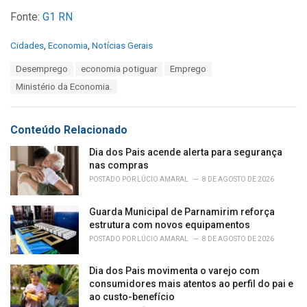
Fonte:
G1 RN
C
Cidades
,
Economia
,
Notícias Gerais
a
T
Desemprego
economia potiguar
Emprego
t
a
e
Ministério da Economia.
g
g
s
o
:
r
Conteúdo Relacionado
i
e
Dia dos Pais acende alerta para segurança
s
nas compras
:
POSTADO POR
LÚCIO AMARAL
8 DE AGOSTO DE 2026
Guarda Municipal de Parnamirim reforça
estrutura com novos equipamentos
POSTADO POR
LÚCIO AMARAL
8 DE AGOSTO DE 2026
Dia dos Pais movimenta o varejo com
consumidores mais atentos ao perfil do pai e
ao custo-benefício