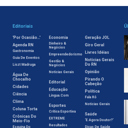
Editoriais
Ú
'Por Ocasião…'
Economia
Geração JOL
Dinheiro &
Agenda RN
Giro Geral
Negócios
Gastronomia
Livres Idéias
Empreendedorismo
Guia De Eventos
Notícias Gerais
Gestão &
Do RN
Liszt Madruga
Negócios
Opinião
Notícias Gerais
Água De
Chocalho
Pirando O
Editorial
Cabeção
Cidades
Educação
Política
Ciência
Língua.com
Fala Rô
Clima
Notícias Gerais
Esportes
Coluna Torta
Crítica Esportiva
Saúde
Crônicas Do
EXTREME
'E Agora Doutor?'
Meio-Fio
Resultados
Esquina Do
Dicas De Saúde