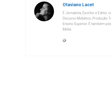
Otaviano Lacet
É Jornalista, Escritor e Editor
Discurso Midiático; Produção 
Ensino Superior. É também pós
Bíblia.