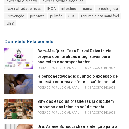
evitando o cigarro
evitar a bebida alcoólica
g
g
s
fazer atividade física
INCA
intestino
mama
oncologista
o
:
r
Prevenção
próstata
pulmão
SUS
ter uma dieta saudável
i
UBS
e
s
:
Conteúdo Relacionado
Bem-Me-Quer: Casa Durval Paiva inicia
projeto com práticas integrativas para
pacientes e acompanhantes
POSTADO POR
LÚCIO AMARAL
6 DE AGOSTO DE 2026
Hiperconectividade: quando o excesso de
conexão começa a afetar a saúde mental
POSTADO POR
LÚCIO AMARAL
5 DE AGOSTO DE 2026
80% das escolas brasileiras já discutem
impactos das telas na saúde mental
POSTADO POR
LÚCIO AMARAL
5 DE AGOSTO DE 2026
Dra. Ariane Bonucci chama atenção para a