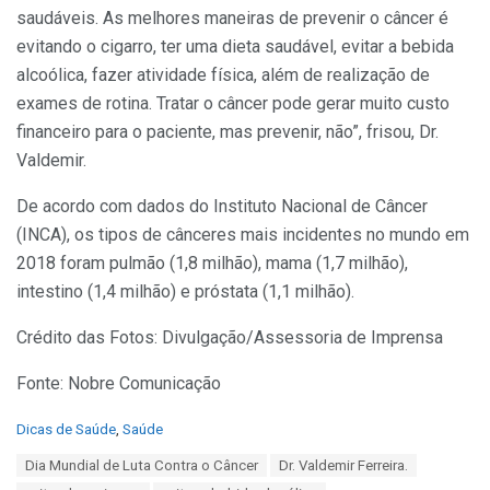
saudáveis. As melhores maneiras de prevenir o câncer é
evitando o cigarro, ter uma dieta saudável, evitar a bebida
alcoólica, fazer atividade física, além de realização de
exames de rotina. Tratar o câncer pode gerar muito custo
financeiro para o paciente, mas prevenir, não”, frisou, Dr.
Valdemir.
De acordo com dados do Instituto Nacional de Câncer
(INCA), os tipos de cânceres mais incidentes no mundo em
2018 foram pulmão (1,8 milhão), mama (1,7 milhão),
intestino (1,4 milhão) e próstata (1,1 milhão).
Crédito das Fotos: Divulgação/Assessoria de Imprensa
Fonte: Nobre Comunicação
C
Dicas de Saúde
,
Saúde
a
T
Dia Mundial de Luta Contra o Câncer
Dr. Valdemir Ferreira.
t
a
e