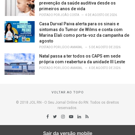
prevenção da saúde auditiva desde os
primeiros anos de vida
POSTADO POR
JOÃO COSTA
4 DE AGOSTO DE 2026
Casa Durval Paiva alerta para os sinais e
sintomas do Tumor de Wilms e conta com
Marina Elali como porta-voz da campanha de
agosto
POSTADO POR
LÚCIO AMARAL
5 DE AGOSTO DE 2026
Natal passa a ter todos os CAPS em sede
própria com reabertura da unidade III Leste
POSTADO POR
LÚCIO AMARAL
4 DE AGOSTO DE 2026
VOLTAR AO TOPO
© 2018 JOL RN - O Seu Jornal Online do RN. Todos os direitos
reservados.
Sair da versão mobile