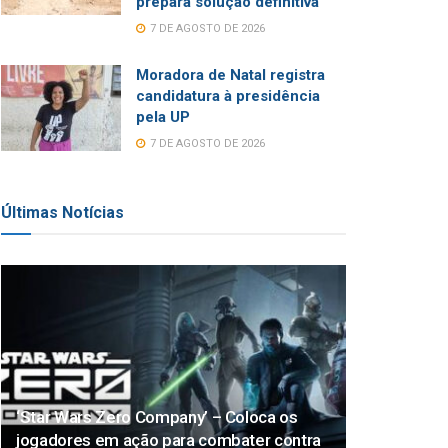
prepara solução definitiva
7 DE AGOSTO DE 2026
Moradora de Natal registra
candidatura à presidência
pela UP
7 DE AGOSTO DE 2026
Últimas Notícias
‘Star Wars Zero Company’ – Coloca os
jogadores em ação para combater contra