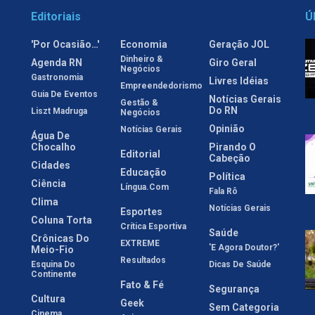
Editoriais
Ú
'Por Ocasião…'
Economia
Geração JOL
Dinheiro &
Agenda RN
Giro Geral
Negócios
Gastronomia
Livres Idéias
Empreendedorismo
Guia De Eventos
Notícias Gerais
Gestão &
Do RN
Liszt Madruga
Negócios
Opinião
Notícias Gerais
Água De
Chocalho
Pirando O
Editorial
Cabeção
Cidades
Educação
Política
Ciência
Língua.com
Fala Rô
Clima
Notícias Gerais
Esportes
Coluna Torta
Crítica Esportiva
Saúde
Crônicas Do
EXTREME
'E Agora Doutor?'
Meio-Fio
Resultados
Esquina Do
Dicas De Saúde
Continente
Fato & Fé
Segurança
Cultura
Geek
Sem Categoria
Cinema