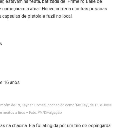
r, estavam na festa, batizada de ‘Primeiro Baile de
e começaram a atirar. Houve correria e outras pessoas
capsulas de pistola e fuzil no local.
os
de 16 anos
também de 19, Kaynan Gomes, conhecido como ‘Mc Kay’, de 16; e Jocie
m mortos a tiros – Foto: PM/Divulgação
 na chacina. Ela foi atingida por um tiro de espingarda