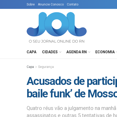
Sobre
Anuncie Conosco
Contato
CAPA
CIDADES
AGENDA RN
ECONOMIA
Capa
Segurança
Acusados de partici
baile funk’ de Mosso
Quatro réus vão a julgamento na manhã 
assassinatos e outras 5 tentativas de 