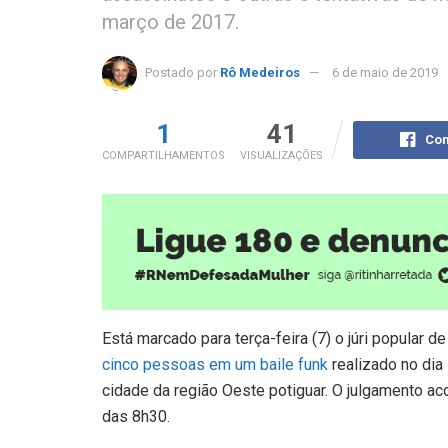
março de 2017.
Postado por
Rô Medeiros
6 de maio de 2019
1
41
Com
COMPARTILHAMENTOS
VISUALIZAÇÕES
Está marcado para terça-feira (7) o júri popular 
cinco pessoas em um baile funk
realizado no dia
cidade da região Oeste potiguar. O julgamento ac
das 8h30.