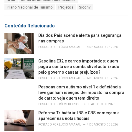
g
g
s
Plano Nacional de Turismo
Projetos
Siconv
o
:
r
i
e
Conteúdo Relacionado
s
:
Dia dos Pais acende alerta para segurança
nas compras
POSTADO POR
LÚCIO AMARAL
8 DE AGOSTO DE 2026
Gasolina E32 e carros importados: quem
paga a conta se o combustível autorizado
pelo governo causar prejuízos?
POSTADO POR
LÚCIO AMARAL
6 DE AGOSTO DE 2026
Pessoas com autismo nível 1 e deficiência
leve ganham isenção de imposto na compra
de carro; veja quem tem direito
POSTADO POR
RÔ MEDEIROS
6 DE AGOSTO DE 2026
Reforma Tributária: IBS e CBS começam a
aparecer nas notas fiscais
POSTADO POR
LÚCIO AMARAL
4 DE AGOSTO DE 2026