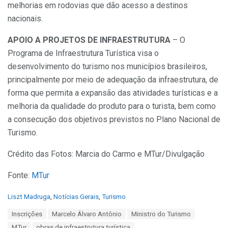
melhorias em rodovias que dão acesso a destinos
nacionais.
APOIO A PROJETOS DE INFRAESTRUTURA
– O
Programa de Infraestrutura Turística visa o
desenvolvimento do turismo nos municípios brasileiros,
principalmente por meio de adequação da infraestrutura, de
forma que permita a expansão das atividades turísticas e a
melhoria da qualidade do produto para o turista, bem como
a consecução dos objetivos previstos no Plano Nacional de
Turismo.
Crédito das Fotos: Marcia do Carmo e MTur/Divulgação
Fonte:
MTur
C
Liszt Madruga
,
Notícias Gerais
,
Turismo
a
T
Inscrições
Marcelo Álvaro Antônio
Ministro do Turismo
t
a
e
MTur
obras de infraestrutura turística