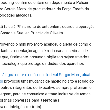
Spoofing, confirmou ontem em depoimento à Polícia
stro Sergio Moro, de procuradores da Força-Tarefa da
toridades atacadas.
tti falou à PF na noite de anteontem, quando a operação
Santos e Suellen Priscila de Oliveira.
nvolvendo o ministro Moro acendeu o alerta de como o
tanto, a orientação agora é redobrar as medidas de
 que, finalmente, assuntos sigilosos sejam tratados
m tecnologia que protege os dados dos aparelhos.
diálogos entre o então juiz federal Sergio Moro, atual
ol
provocou uma mudança de hábito no alto escalão do
 outros integrantes do Executivo sempre preferiram o
gram, para se comunicar e tratar inclusive de temas
igrar as conversas para
telefones
a de Inteligência (
Abin
).