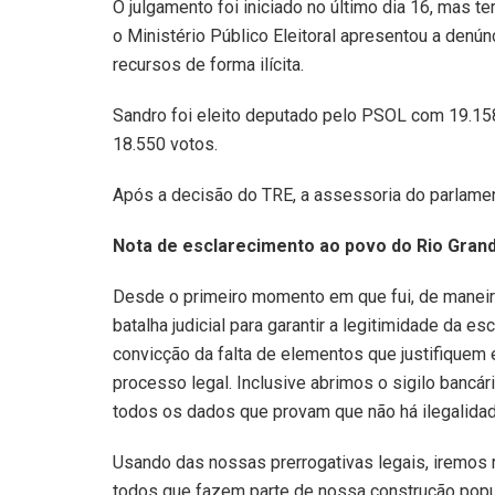
O julgamento foi iniciado no último dia 16, mas 
o Ministério Público Eleitoral apresentou a denú
recursos de forma ilícita.
Sandro foi eleito deputado pelo PSOL com 19.158
18.550 votos.
Após a decisão do TRE, a assessoria do parlament
Nota de esclarecimento ao povo do Rio Gran
Desde o primeiro momento em que fui, de maneir
batalha judicial para garantir a legitimidade da e
convicção da falta de elementos que justifique
processo legal. Inclusive abrimos o sigilo bancá
todos os dados que provam que não há ilegalidad
Usando das nossas prerrogativas legais, iremos r
todos que fazem parte de nossa construção popul