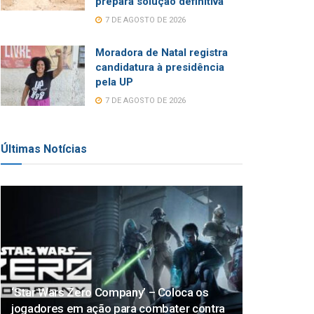
prepara solução definitiva
7 DE AGOSTO DE 2026
Moradora de Natal registra
candidatura à presidência
pela UP
7 DE AGOSTO DE 2026
Últimas Notícias
‘Star Wars Zero Company’ – Coloca os
jogadores em ação para combater contra