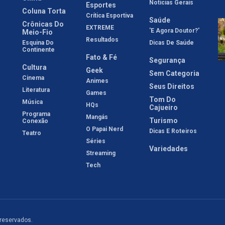
Notícias Gerais
Esportes
Coluna Torta
Crítica Esportiva
Saúde
Crônicas Do
EXTREME
'E Agora Doutor?'
Meio-Fio
Resultados
Esquina Do
Dicas De Saúde
Continente
Fato & Fé
Segurança
Cultura
Geek
Sem Categoria
Cinema
Animes
Seus Direitos
Literatura
Games
Tom Do
Música
HQs
Cajueiro
Programa
Mangás
Turismo
Conexão
O Papai Nerd
Dicas E Roteiros
Teatro
Séries
Variedades
Streaming
Tech
 reservados.