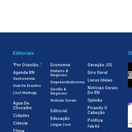
Editoriais
Ú
'Por Ocasião…'
Economia
Geração JOL
Dinheiro &
Agenda RN
Giro Geral
Negócios
Gastronomia
Livres Idéias
Empreendedorismo
Guia De Eventos
Notícias Gerais
Gestão &
Do RN
Liszt Madruga
Negócios
Opinião
Notícias Gerais
Água De
Chocalho
Pirando O
Editorial
Cabeção
Cidades
Educação
Política
Ciência
Língua.com
Fala Rô
Clima