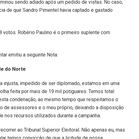
terminou sendo adiado após um pedido de vistas. No caso,
ncia de que Sandro Pimentel havia captado e gastado
 votos. Robério Paulino é o primeiro suplente com
ar emitiu a seguinte Nota:
de do Norte
a injusta, impedido de ser diplomado, estamos em uma
scolha feita por mais de 19 mil potiguares. Temos total
m esta condenação, ao mesmo tempo que respeitamos o
rio de assessores e o meu próprio, deixando a disposição
e nos recursos utilizados durante a campanha.
ecorrer ao Tribunal Superior Eleitoral. Não apenas eu, mas
ar temos convicção de que a licitude de nossa