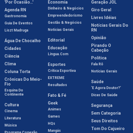
'Por Ocasião…'
Economia
Geração JOL
Dinheiro & Negócios
Agenda RN
Giro Geral
Empreendedorismo
Gastronomia
Livres Idéias
Gestão & Negócios
Guia De Eventos
Notícias Gerais Do
Notícias Gerais
RN
Liszt Madruga
Opinião
Editorial
Água De Chocalho
Pirando O
Educação
Cidades
Cabeção
Língua.com
Ciência
Política
Clima
Esportes
Fala Rô
Crítica Esportiva
Coluna Torta
Notícias Gerais
EXTREME
Crônicas Do Meio-
Saúde
Fio
Resultados
'E Agora Doutor?'
Esquina Do
Continente
Fato & Fé
Dicas De Saúde
Geek
Cultura
Segurança
Animes
Cinema
Sem Categoria
Games
Literatura
Seus Direitos
HQs
Música
Tom Do Cajueiro
Mangás
Programa Conexão