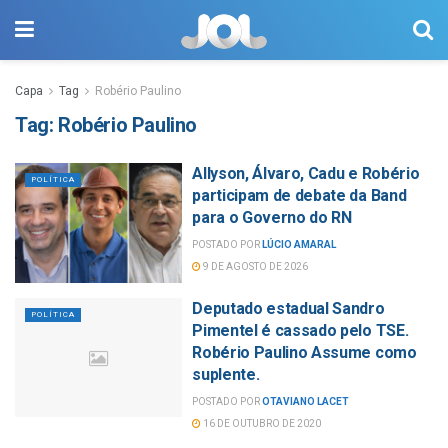
Capa
Tag
Robério Paulino
Tag:
Robério Paulino
Allyson, Álvaro, Cadu e Robério
POLÍTICA
participam de debate da Band
para o Governo do RN
POSTADO POR
LÚCIO AMARAL
9 DE AGOSTO DE 2026
Deputado estadual Sandro
POLÍTICA
Pimentel é cassado pelo TSE.
Robério Paulino Assume como
suplente.
POSTADO POR
OTAVIANO LACET
16 DE OUTUBRO DE 2020