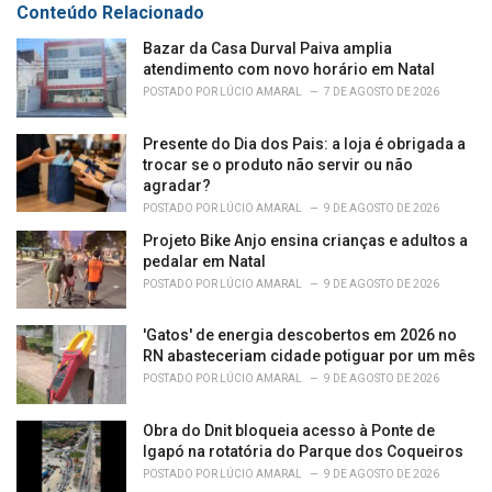
Conteúdo Relacionado
Bazar da Casa Durval Paiva amplia
atendimento com novo horário em Natal
POSTADO POR
LÚCIO AMARAL
7 DE AGOSTO DE 2026
Presente do Dia dos Pais: a loja é obrigada a
trocar se o produto não servir ou não
agradar?
POSTADO POR
LÚCIO AMARAL
9 DE AGOSTO DE 2026
Projeto Bike Anjo ensina crianças e adultos a
pedalar em Natal
POSTADO POR
LÚCIO AMARAL
9 DE AGOSTO DE 2026
'Gatos' de energia descobertos em 2026 no
RN abasteceriam cidade potiguar por um mês
POSTADO POR
LÚCIO AMARAL
9 DE AGOSTO DE 2026
Obra do Dnit bloqueia acesso à Ponte de
Igapó na rotatória do Parque dos Coqueiros
POSTADO POR
LÚCIO AMARAL
9 DE AGOSTO DE 2026