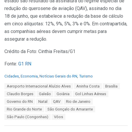
estado são resultado da assinatura do regime especial de
redução do querosene de aviação (QAV), assinado no dia
18 de junho, que estabelece a redução da base de cálculo
em cinco alíquotas: 12%, 9%, 5%, 3% e 0%. Em contrapartida,
as companhias aéreas devem cumprir metas para
assegurar a redução.
Crédito da Foto: Cinthia Freitas/G1
Fonte:
G1 RN
C
Cidades
,
Economia
,
Notícias Gerais do RN
,
Turismo
a
T
Aeroporto Internacional Aluízio Alves
Aninha Costa
Brasília
t
a
e
Claudio Borges
Galeão
Goiânia
Gol Linhas Aéreas
g
g
s
Governo do RN
Natal
QAV
Rio de Janeiro
o
:
r
Rio Grande do Norte
São Gonçalo do Amarante
i
São Paulo (Congonhas)
Vôos
e
s
: