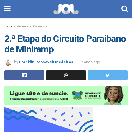
Capa
Pirando o Cabeção
2.ª Etapa do Circuito Paraibano
de Miniramp
by
Franklin Roosevelt Medeiros
7 anos ago