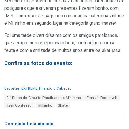
Segundo lugar! Além de ser Juíz nas outras categorias! Os
potiguares que estiveram presentes fizeram bonito, com
Ilzeli Confessor se sagrando campeão na categoria vintage
e Milsinho em segundo lugar na categoria grand-master!
Foi uma tarde divertidíssima com os amigos paraibanos,
que sempre nos recepcionam bem, contribuindo com a
festa e com a amizade de muitos anos entre os skatistas.
Confira as fotos do evento:
C
Esportes
,
EXTREME
,
Pirando o Cabeção
a
T
2.ª Etapa do Circuito Paraibano de Miniramp
Franklin Roosevelt
t
a
e
Ilzeli Confessor
Milsinho
Skate
g
g
s
o
:
r
Conteúdo Relacionado
i