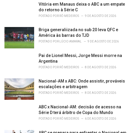
e
Vitória em Manaus deixa o ABC a um empate
s
do retorno à Série C
:
POSTADO POR
RÔ MEDEIROS
9 DE AGOSTO DE 2026
Briga generaliizada no sub 20 leva QFC e
América às barras do TJD
POSTADO POR
LÚCIO AMARAL
9 DE AGOSTO DE 2026
Pai de Lionel Messi, Jorge Messi morre na
Argentina
POSTADO POR
RÔ MEDEIROS
8 DE AGOSTO DE 2026
Nacional-AM x ABC: Onde assistir, prováveis
escalações e arbitragem
POSTADO POR
RÔ MEDEIROS
8 DE AGOSTO DE 2026
ABC x Nacional-AM: decisão de acesso na
Série D terá árbitro de Copa do Mundo
POSTADO POR
RÔ MEDEIROS
6 DE AGOSTO DE 2026
ABC se prepara para enfrentar o Nacional em