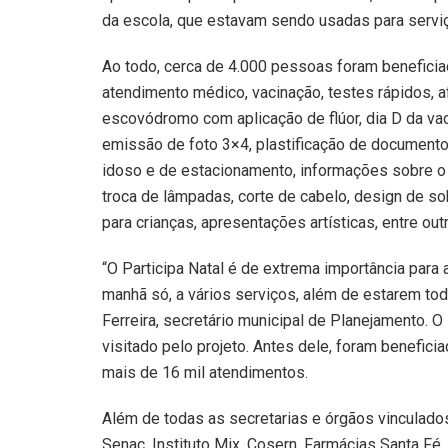
da escola, que estavam sendo usadas para serviç
Ao todo, cerca de 4.000 pessoas foram benefici
atendimento médico, vacinação, testes rápidos, 
escovódromo com aplicação de flúor, dia D da va
emissão de foto 3×4, plastificação de documentos,
idoso e de estacionamento, informações sobre o 
troca de lâmpadas, corte de cabelo, design de so
para crianças, apresentações artísticas, entre out
“O Participa Natal é de extrema importância para
manhã só, a vários serviços, além de estarem t
Ferreira, secretário municipal de Planejamento. 
visitado pelo projeto. Antes dele, foram benefici
mais de 16 mil atendimentos.
Além de todas as secretarias e órgãos vinculados
Senac, Instituto Mix, Cosern, Farmácias Santa Fé,