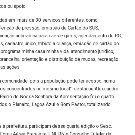
os ou apoio.
adas em mais de 30 serviços diferentes, como
aferição de pressão, emissão de Cartão do SUS,
cinação antirrábica para cães e gatos, agendamento de RG,
 cadastro único, tributo a criança, emissão de cartão do
programa minha casa minha vida, atendimento jurídico,
brancelha, orientação e distribuição de mudas, recreação
ras ações.
 a comunidade, pois a população pode ter acesso, numa
odos concentrados no mesmo local”, destacou Alexsandro
O Bairro de Nossa Senhora da Apresentação foi o quarto
ados o Planalto, Lagoa Azul e Bom Pastor, totalizando
 à prefeitura, participam dessa quarta edição o Sesc,
 Força Aérea Brasileira, UNI-RN e Conselho Tutelar da