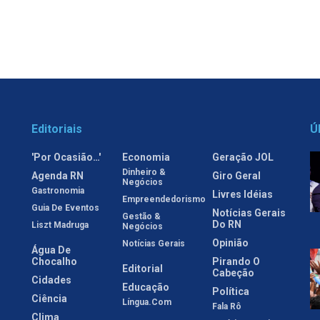
Editoriais
Ú
'Por Ocasião…'
Economia
Geração JOL
Dinheiro &
Agenda RN
Giro Geral
Negócios
Gastronomia
Livres Idéias
Empreendedorismo
Guia De Eventos
Notícias Gerais
Gestão &
Do RN
Liszt Madruga
Negócios
Opinião
Notícias Gerais
Água De
Chocalho
Pirando O
Editorial
Cabeção
Cidades
Educação
Política
Ciência
Língua.com
Fala Rô
Clima