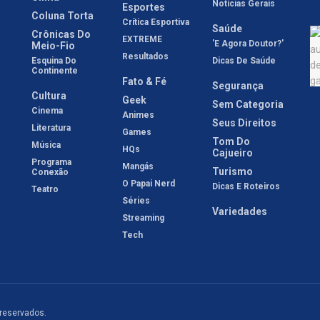
Notícias Gerais
Esportes
Coluna Torta
Crítica Esportiva
Saúde
Crônicas Do
EXTREME
'E Agora Doutor?'
Meio-Fio
Resultados
Esquina Do
Dicas De Saúde
Continente
Fato & Fé
Segurança
Cultura
Geek
Sem Categoria
Cinema
Animes
Seus Direitos
Literatura
Games
Tom Do
Música
HQs
Cajueiro
Programa
Mangás
Turismo
Conexão
O Papai Nerd
Dicas E Roteiros
Teatro
Séries
Variedades
Streaming
Tech
 reservados.