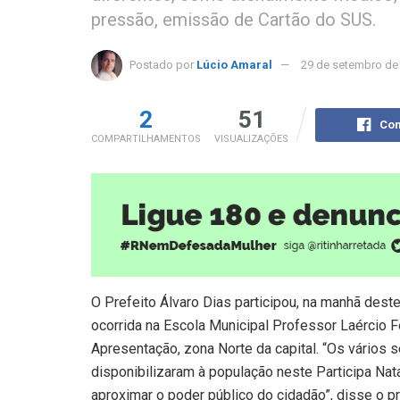
pressão, emissão de Cartão do SUS.
Postado por
Lúcio Amaral
29 de setembro de
2
51
Com
COMPARTILHAMENTOS
VISUALIZAÇÕES
O Prefeito Álvaro Dias participou, na manhã dest
ocorrida na Escola Municipal Professor Laércio 
Apresentação, zona Norte da capital. “Os vários s
disponibilizaram à população neste Participa N
aproximar o poder público do cidadão”, disse o p