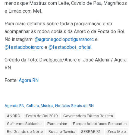
menos que Mastruz com Leite, Cavalo de Pau, Magníficos
e Limão com Mel.
Para mais detalhes sobre toda a programação é só
acompanhar as redes sociais da Anorc e da Festa do Boi.
No instagram:
@agronegociopotiguaranorc
e
@festadoboianorc
e
@festadoboi_oficial.
Crédito da Foto: Divulgação/Anorc e José Aldenir / Agora
RN
Fonte:
Agora RN
C
Agenda RN
,
Cultura
,
Música
,
Notícias Gerais do RN
a
T
ANORC
Festa do Boi 2019
Governadora Fátima Bezerra
t
a
e
Guilherme Saldanha
Parnamirim
Parque Aristófanes Fernandes
g
g
s
Rio Grande do Norte
Rosano Taveira
SEBRAE-RN
Zeca Melo
o