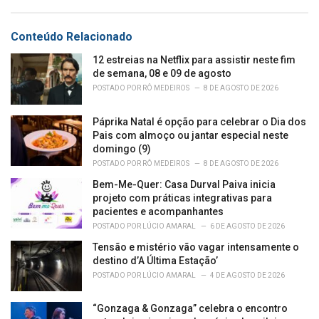
:
r
i
e
Conteúdo Relacionado
s
:
12 estreias na Netflix para assistir neste fim
de semana, 08 e 09 de agosto
POSTADO POR
RÔ MEDEIROS
8 DE AGOSTO DE 2026
Páprika Natal é opção para celebrar o Dia dos
Pais com almoço ou jantar especial neste
domingo (9)
POSTADO POR
RÔ MEDEIROS
8 DE AGOSTO DE 2026
Bem-Me-Quer: Casa Durval Paiva inicia
projeto com práticas integrativas para
pacientes e acompanhantes
POSTADO POR
LÚCIO AMARAL
6 DE AGOSTO DE 2026
Tensão e mistério vão vagar intensamente o
destino d’A Última Estação’
POSTADO POR
LÚCIO AMARAL
4 DE AGOSTO DE 2026
“Gonzaga & Gonzaga” celebra o encontro