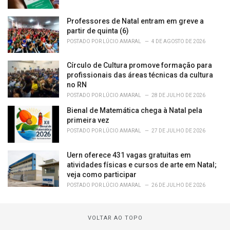
Professores de Natal entram em greve a
partir de quinta (6)
POSTADO POR
LÚCIO AMARAL
4 DE AGOSTO DE 2026
Círculo de Cultura promove formação para
profissionais das áreas técnicas da cultura
no RN
POSTADO POR
LÚCIO AMARAL
28 DE JULHO DE 2026
Bienal de Matemática chega à Natal pela
primeira vez
POSTADO POR
LÚCIO AMARAL
27 DE JULHO DE 2026
Uern oferece 431 vagas gratuitas em
atividades físicas e cursos de arte em Natal;
veja como participar
POSTADO POR
LÚCIO AMARAL
26 DE JULHO DE 2026
VOLTAR AO TOPO