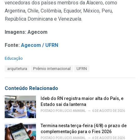
vencedoras dos países membros da Alacero, como
Argentina, Chile, Colômbia, Equador, México, Peru,
República Dominicana e Venezuela.
Imagens: Agecom
Fonte:
Agecom / UFRN
C
Educação
a
T
arquitetura
Prêmio internacional
UFRN
t
a
e
g
g
s
o
Conteúdo Relacionado
:
r
i
Ideb do RN registra maior alta do País, e
e
Estado sai da lanterna
s
POSTADO POR
LÚCIO AMARAL
6 DE AGOSTO DE 2026
:
Termina nesta terça-feira (4/8) o prazo de
complementação para o Fies 2026
POSTADO POR
LÚCIO AMARAL
4 DE AGOSTO DE 2026