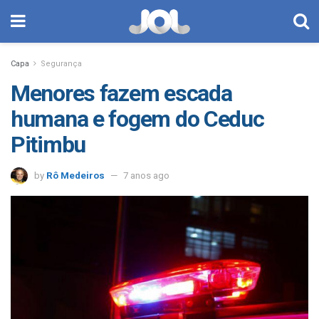
Capa
Segurança
Menores fazem escada
humana e fogem do Ceduc
Pitimbu
by
Rô Medeiros
7 anos ago