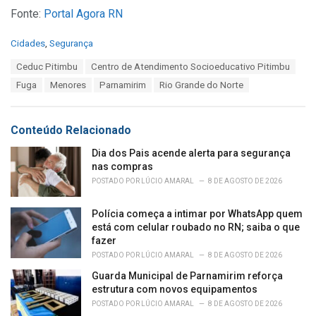
Fonte:
Portal Agora RN
C
Cidades
,
Segurança
a
T
Ceduc Pitimbu
Centro de Atendimento Socioeducativo Pitimbu
t
a
e
Fuga
Menores
Parnamirim
Rio Grande do Norte
g
g
s
o
:
r
Conteúdo Relacionado
i
e
Dia dos Pais acende alerta para segurança
s
nas compras
:
POSTADO POR
LÚCIO AMARAL
8 DE AGOSTO DE 2026
Polícia começa a intimar por WhatsApp quem
está com celular roubado no RN; saiba o que
fazer
POSTADO POR
LÚCIO AMARAL
8 DE AGOSTO DE 2026
Guarda Municipal de Parnamirim reforça
estrutura com novos equipamentos
POSTADO POR
LÚCIO AMARAL
8 DE AGOSTO DE 2026