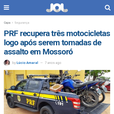
Capa
Segurança
PRF recupera três motocicletas
logo após serem tomadas de
assalto em Mossoró
by
Lúcio Amaral
7 anos ago