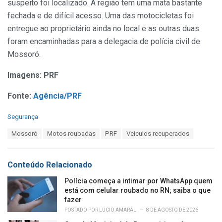
suspeito foi localizado. A região tem uma mata bastante
fechada e de difícil acesso. Uma das motocicletas foi
entregue ao proprietário ainda no local e as outras duas
foram encaminhadas para a delegacia de polícia civil de
Mossoró.
Imagens: PRF
Fonte:
Agência/PRF
C
Segurança
a
T
Mossoró
Motos roubadas
PRF
Veículos recuperados
t
a
e
g
g
s
o
Conteúdo Relacionado
:
r
i
Polícia começa a intimar por WhatsApp quem
e
está com celular roubado no RN; saiba o que
s
fazer
:
POSTADO POR
LÚCIO AMARAL
8 DE AGOSTO DE 2026