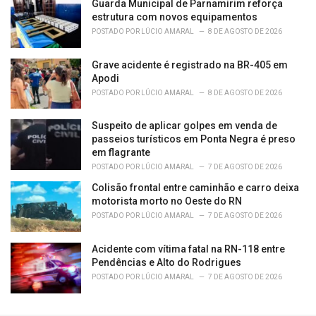
Guarda Municipal de Parnamirim reforça
estrutura com novos equipamentos
POSTADO POR
LÚCIO AMARAL
8 DE AGOSTO DE 2026
Grave acidente é registrado na BR-405 em
Apodi
POSTADO POR
LÚCIO AMARAL
8 DE AGOSTO DE 2026
Suspeito de aplicar golpes em venda de
passeios turísticos em Ponta Negra é preso
em flagrante
POSTADO POR
LÚCIO AMARAL
7 DE AGOSTO DE 2026
Colisão frontal entre caminhão e carro deixa
motorista morto no Oeste do RN
POSTADO POR
LÚCIO AMARAL
7 DE AGOSTO DE 2026
Acidente com vítima fatal na RN-118 entre
Pendências e Alto do Rodrigues
POSTADO POR
LÚCIO AMARAL
7 DE AGOSTO DE 2026