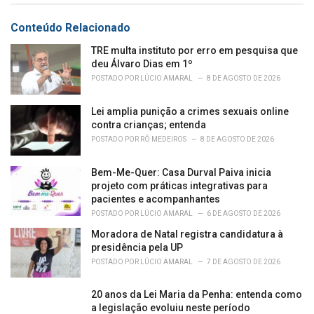
Conteúdo Relacionado
TRE multa instituto por erro em pesquisa que
deu Álvaro Dias em 1º
POSTADO POR
LÚCIO AMARAL
8 DE AGOSTO DE 2026
Lei amplia punição a crimes sexuais online
contra crianças; entenda
POSTADO POR
RÔ MEDEIROS
8 DE AGOSTO DE 2026
Bem-Me-Quer: Casa Durval Paiva inicia
projeto com práticas integrativas para
pacientes e acompanhantes
POSTADO POR
LÚCIO AMARAL
6 DE AGOSTO DE 2026
Moradora de Natal registra candidatura à
presidência pela UP
POSTADO POR
LÚCIO AMARAL
7 DE AGOSTO DE 2026
20 anos da Lei Maria da Penha: entenda como
a legislação evoluiu neste período