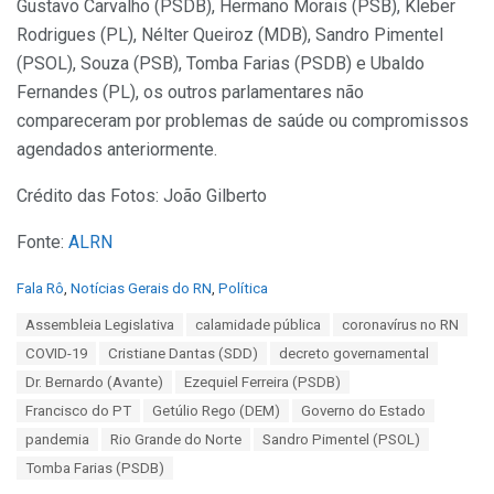
Gustavo Carvalho (PSDB), Hermano Morais (PSB), Kleber
Rodrigues (PL), Nélter Queiroz (MDB), Sandro Pimentel
(PSOL), Souza (PSB), Tomba Farias (PSDB) e Ubaldo
Fernandes (PL), os outros parlamentares não
compareceram por problemas de saúde ou compromissos
agendados anteriormente.
Crédito das Fotos: João Gilberto
Fonte:
ALRN
C
Fala Rô
,
Notícias Gerais do RN
,
Política
a
T
Assembleia Legislativa
calamidade pública
coronavírus no RN
t
a
e
COVID-19
Cristiane Dantas (SDD)
decreto governamental
g
g
s
Dr. Bernardo (Avante)
Ezequiel Ferreira (PSDB)
o
:
r
Francisco do PT
Getúlio Rego (DEM)
Governo do Estado
i
pandemia
Rio Grande do Norte
Sandro Pimentel (PSOL)
e
s
Tomba Farias (PSDB)
: