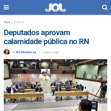
Capa
Política
Deputados aprovam
calamidade pública no RN
by
Rô Medeiros
6 anos ago