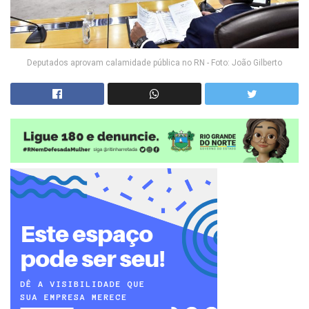
Deputados aprovam calamidade pública no RN - Foto: João Gilberto