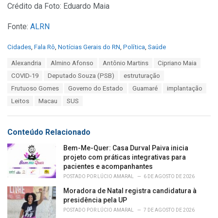
Crédito da Foto: Eduardo Maia
Fonte:
ALRN
C
Cidades
,
Fala Rô
,
Notícias Gerais do RN
,
Política
,
Saúde
a
T
Alexandria
Almino Afonso
Antônio Martins
Cipriano Maia
t
a
e
COVID-19
Deputado Souza (PSB)
estruturação
g
g
s
Frutuoso Gomes
Governo do Estado
Guamaré
implantação
o
:
r
Leitos
Macau
SUS
i
e
s
Conteúdo Relacionado
:
Bem-Me-Quer: Casa Durval Paiva inicia
projeto com práticas integrativas para
pacientes e acompanhantes
POSTADO POR
LÚCIO AMARAL
6 DE AGOSTO DE 2026
Moradora de Natal registra candidatura à
presidência pela UP
POSTADO POR
LÚCIO AMARAL
7 DE AGOSTO DE 2026