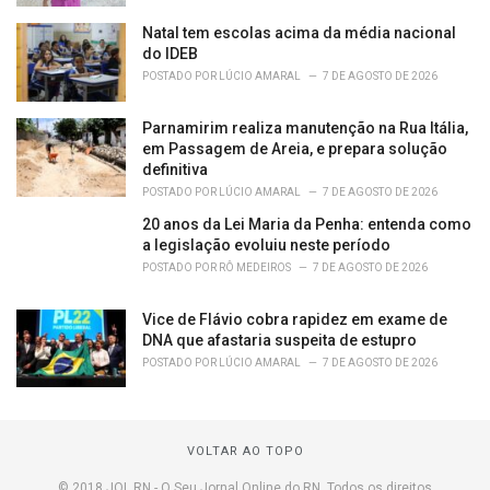
Natal tem escolas acima da média nacional
do IDEB
POSTADO POR
LÚCIO AMARAL
7 DE AGOSTO DE 2026
Parnamirim realiza manutenção na Rua Itália,
em Passagem de Areia, e prepara solução
definitiva
POSTADO POR
LÚCIO AMARAL
7 DE AGOSTO DE 2026
20 anos da Lei Maria da Penha: entenda como
a legislação evoluiu neste período
POSTADO POR
RÔ MEDEIROS
7 DE AGOSTO DE 2026
Vice de Flávio cobra rapidez em exame de
DNA que afastaria suspeita de estupro
POSTADO POR
LÚCIO AMARAL
7 DE AGOSTO DE 2026
VOLTAR AO TOPO
© 2018 JOL RN - O Seu Jornal Online do RN. Todos os direitos