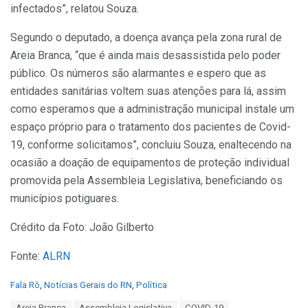
infectados”, relatou Souza.
Segundo o deputado, a doença avança pela zona rural de
Areia Branca, “que é ainda mais desassistida pelo poder
público. Os números são alarmantes e espero que as
entidades sanitárias voltem suas atenções para lá, assim
como esperamos que a administração municipal instale um
espaço próprio para o tratamento dos pacientes de Covid-
19, conforme solicitamos”, concluiu Souza, enaltecendo na
ocasião a doação de equipamentos de proteção individual
promovida pela Assembleia Legislativa, beneficiando os
municípios potiguares.
Crédito da Foto: João Gilberto
Fonte:
ALRN
C
Fala Rô
,
Notícias Gerais do RN
,
Política
a
T
Areia Branca
Assembleia Legislativa
COVID-19