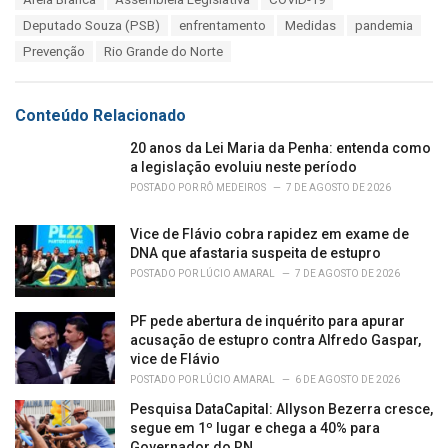
t
a
e
Deputado Souza (PSB)
enfrentamento
Medidas
pandemia
g
g
s
Prevenção
Rio Grande do Norte
o
:
r
i
e
Conteúdo Relacionado
s
:
20 anos da Lei Maria da Penha: entenda como
a legislação evoluiu neste período
POSTADO POR
RÔ MEDEIROS
7 DE AGOSTO DE 2026
Vice de Flávio cobra rapidez em exame de
DNA que afastaria suspeita de estupro
POSTADO POR
LÚCIO AMARAL
7 DE AGOSTO DE 2026
PF pede abertura de inquérito para apurar
acusação de estupro contra Alfredo Gaspar,
vice de Flávio
POSTADO POR
LÚCIO AMARAL
6 DE AGOSTO DE 2026
Pesquisa DataCapital: Allyson Bezerra cresce,
segue em 1º lugar e chega a 40% para
Governador do RN