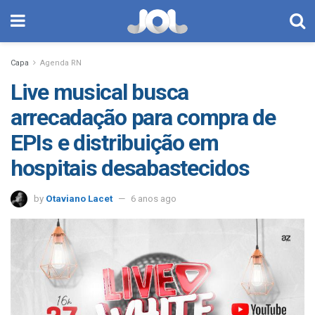
Capa
Agenda RN
Live musical busca
arrecadação para compra de
EPIs e distribuição em
hospitais desabastecidos
by
Otaviano Lacet
6 anos ago