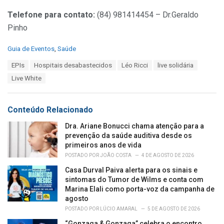
Telefone para contato:
(84) 981414454 – Dr.Geraldo
Pinho
C
Guia de Eventos
,
Saúde
a
T
EPIs
Hospitais desabastecidos
Léo Ricci
live solidária
t
a
e
Live White
g
g
s
o
:
r
Conteúdo Relacionado
i
e
Dra. Ariane Bonucci chama atenção para a
s
prevenção da saúde auditiva desde os
:
primeiros anos de vida
POSTADO POR
JOÃO COSTA
4 DE AGOSTO DE 2026
Casa Durval Paiva alerta para os sinais e
sintomas do Tumor de Wilms e conta com
Marina Elali como porta-voz da campanha de
agosto
POSTADO POR
LÚCIO AMARAL
5 DE AGOSTO DE 2026
“Gonzaga & Gonzaga” celebra o encontro