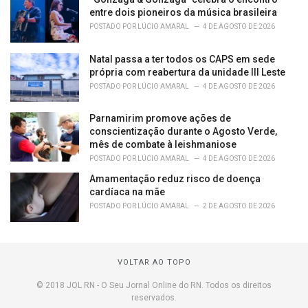
entre dois pioneiros da música brasileira
POSTADO POR
LÚCIO AMARAL
4 DE AGOSTO DE 2026
Natal passa a ter todos os CAPS em sede
própria com reabertura da unidade III Leste
POSTADO POR
LÚCIO AMARAL
4 DE AGOSTO DE 2026
Parnamirim promove ações de
conscientização durante o Agosto Verde,
mês de combate à leishmaniose
POSTADO POR
LÚCIO AMARAL
4 DE AGOSTO DE 2026
Amamentação reduz risco de doença
cardíaca na mãe
POSTADO POR
LÚCIO AMARAL
2 DE AGOSTO DE 2026
VOLTAR AO TOPO
© 2018 JOL RN - O Seu Jornal Online do RN. Todos os direitos
reservados.