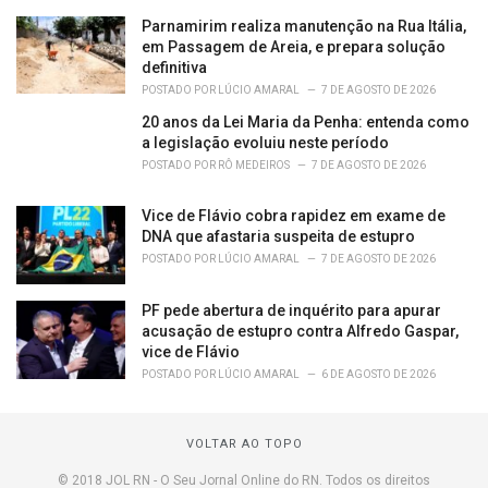
Parnamirim realiza manutenção na Rua Itália,
em Passagem de Areia, e prepara solução
definitiva
POSTADO POR
LÚCIO AMARAL
7 DE AGOSTO DE 2026
20 anos da Lei Maria da Penha: entenda como
a legislação evoluiu neste período
POSTADO POR
RÔ MEDEIROS
7 DE AGOSTO DE 2026
Vice de Flávio cobra rapidez em exame de
DNA que afastaria suspeita de estupro
POSTADO POR
LÚCIO AMARAL
7 DE AGOSTO DE 2026
PF pede abertura de inquérito para apurar
acusação de estupro contra Alfredo Gaspar,
vice de Flávio
POSTADO POR
LÚCIO AMARAL
6 DE AGOSTO DE 2026
VOLTAR AO TOPO
© 2018 JOL RN - O Seu Jornal Online do RN. Todos os direitos