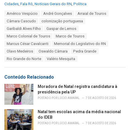
C
Cidades
,
Fala Rô
,
Notícias Gerais do RN
,
Política
a
T
Américo Vespúcio
André Gonçalves
Arraial de Touros
t
a
e
Câmara Cascudo
colonização portuguesa
g
g
s
Garibaldi Alves Filho
Gaspar de Lemos
o
:
r
Marco Colonial de Touros
Marco de Touros
i
Marcus César Cavalcanti
Memorial do Legislativo do RN
e
s
Olavo Medeiros
Oswaldo Câmara
Pedra Grande
:
Rio Grande do Norte
Valério Mesquita
Conteúdo Relacionado
Moradora de Natal registra candidatura à
presidência pela UP
POSTADO POR
LÚCIO AMARAL
7 DE AGOSTO DE 2026
Natal tem escolas acima da média nacional
do IDEB
POSTADO POR
LÚCIO AMARAL
7 DE AGOSTO DE 2026