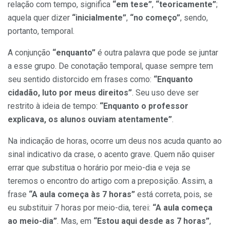
relação com tempo, significa
“em tese”
,
“teoricamente”
;
aquela quer dizer
“inicialmente”
,
“no começo”
, sendo,
portanto, temporal.
A conjunção
“enquanto”
é outra palavra que pode se juntar
a esse grupo. De conotação temporal, quase sempre tem
seu sentido distorcido em frases como:
“Enquanto
cidadão, luto por meus direitos”
. Seu uso deve ser
restrito à ideia de tempo:
“Enquanto o professor
explicava, os alunos ouviam atentamente”
.
Na indicação de horas, ocorre um deus nos acuda quanto ao
sinal indicativo da crase, o acento grave. Quem não quiser
errar que substitua o horário por meio-dia e veja se
teremos o encontro do artigo com a preposição. Assim, a
frase
“A aula começa às 7 horas”
está correta, pois, se
eu substituir 7 horas por meio-dia, terei:
“A aula começa
ao meio-dia”
. Mas, em
“Estou aqui desde as 7 horas”
,