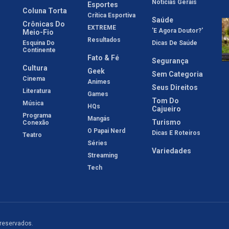
Notícias Gerais
Esportes
Coluna Torta
Crítica Esportiva
Saúde
Crônicas Do
EXTREME
'E Agora Doutor?'
Meio-Fio
Resultados
Esquina Do
Dicas De Saúde
Continente
Fato & Fé
Segurança
Cultura
Geek
Sem Categoria
Cinema
Animes
Seus Direitos
Literatura
Games
Tom Do
Música
HQs
Cajueiro
Programa
Mangás
Turismo
Conexão
O Papai Nerd
Dicas E Roteiros
Teatro
Séries
Variedades
Streaming
Tech
 reservados.