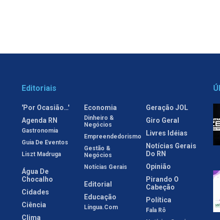
Editoriais
Ú
'Por Ocasião…'
Economia
Geração JOL
Dinheiro &
Agenda RN
Giro Geral
Negócios
Gastronomia
Livres Idéias
Empreendedorismo
Guia De Eventos
Notícias Gerais
Gestão &
Do RN
Liszt Madruga
Negócios
Opinião
Notícias Gerais
Água De
Chocalho
Pirando O
Editorial
Cabeção
Cidades
Educação
Política
Ciência
Língua.com
Fala Rô
Clima