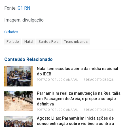
Fonte:
G1 RN
Imagem: divulgação
C
Cidades
a
T
Feriado
Natal
Santos Reis
Trens urbanos
t
a
e
g
g
s
o
Conteúdo Relacionado
:
r
i
Natal tem escolas acima da média nacional
e
do IDEB
s
POSTADO POR
LÚCIO AMARAL
7 DE AGOSTO DE 2026
:
Parnamirim realiza manutenção na Rua Itália,
em Passagem de Areia, e prepara solução
definitiva
POSTADO POR
LÚCIO AMARAL
7 DE AGOSTO DE 2026
Agosto Lilás: Parnamirim inicia ações de
conscientização sobre violência contra a