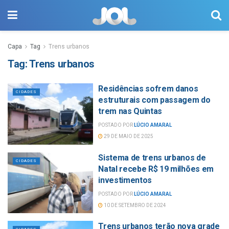
Capa
Tag
Trens urbanos
Tag:
Trens urbanos
Residências sofrem danos
CIDADES
estruturais com passagem do
trem nas Quintas
POSTADO POR
LÚCIO AMARAL
29 DE MAIO DE 2025
Sistema de trens urbanos de
CIDADES
Natal recebe R$ 19 milhões em
investimentos
POSTADO POR
LÚCIO AMARAL
10 DE SETEMBRO DE 2024
Trens urbanos terão nova grade