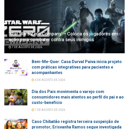
‘Star Wars Zero Company’ – Coloca os jogadores em
ação para combater contra seus inimigos
7 DE AGOSTO DE 2026
Bem-Me-Quer: Casa Durval Paiva inicia projeto
com práticas integrativas para pacientes e
acompanhantes
6 DE AGOSTO DE 2026
Dia dos Pais movimenta o varejo com
consumidores mais atentos ao perfil do pai e ao
custo-benefício
7 DE AGOSTO DE 2026
Caso Chibatão registra terceira suspeição de
promotor; Erisvanha Ramos segue investigada