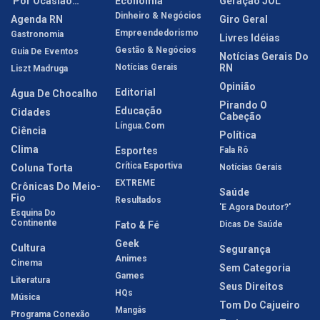
'Por Ocasião…'
Economia
Geração JOL
Dinheiro & Negócios
Agenda RN
Giro Geral
Empreendedorismo
Gastronomia
Livres Idéias
Gestão & Negócios
Guia De Eventos
Notícias Gerais Do
Notícias Gerais
RN
Liszt Madruga
Opinião
Editorial
Água De Chocalho
Pirando O
Educação
Cidades
Cabeção
Língua.com
Ciência
Política
Clima
Esportes
Fala Rô
Crítica Esportiva
Coluna Torta
Notícias Gerais
EXTREME
Crônicas Do Meio-
Saúde
Fio
Resultados
'E Agora Doutor?'
Esquina Do
Continente
Fato & Fé
Dicas De Saúde
Geek
Cultura
Segurança
Animes
Cinema
Sem Categoria
Games
Literatura
Seus Direitos
HQs
Música
Tom Do Cajueiro
Mangás
Programa Conexão