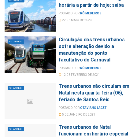
CIDADES
horária a partir de hoje; saiba
POSTADO POR
RÔ MEDEIROS
22 DE MAIO DE 2023
Circulação dos trens urbanos
CIDADES
sofre alteração devido a
manutenção do ponto
facultativo do Carnaval
POSTADO POR
RÔ MEDEIROS
12 DE FEVEREIRO DE 2021
Trens urbanos não circulam em
CIDADES
Natal nesta quarta-feira (06),
feriado de Santos Reis
POSTADO POR
OTAVIANO LACET
5 DE JANEIRO DE 2021
Trens urbanos de Natal
CIDADES
funcionam em horário especial