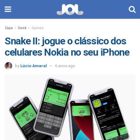
Capa
Geek
Games
Snake II: jogue o clássico dos
celulares Nokia no seu iPhone
by
Lúcio Amaral
6 anos ago