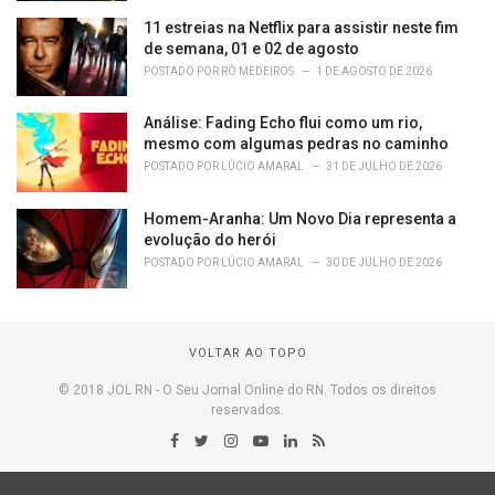
11 estreias na Netflix para assistir neste fim
de semana, 01 e 02 de agosto
POSTADO POR
RÔ MEDEIROS
1 DE AGOSTO DE 2026
Análise: Fading Echo flui como um rio,
mesmo com algumas pedras no caminho
POSTADO POR
LÚCIO AMARAL
31 DE JULHO DE 2026
Homem-Aranha: Um Novo Dia representa a
evolução do herói
POSTADO POR
LÚCIO AMARAL
30 DE JULHO DE 2026
VOLTAR AO TOPO
© 2018 JOL RN - O Seu Jornal Online do RN. Todos os direitos
reservados.