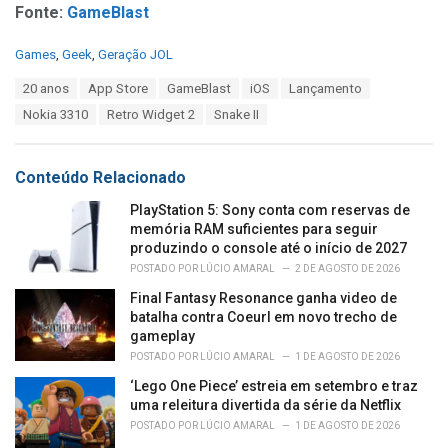
Fonte:
GameBlast
C
Games
,
Geek
,
Geração JOL
a
T
20 anos
App Store
GameBlast
iOS
Lançamento
t
a
e
Nokia 3310
Retro Widget 2
Snake II
g
g
s
o
:
r
Conteúdo Relacionado
i
e
PlayStation 5: Sony conta com reservas de
s
memória RAM suficientes para seguir
:
produzindo o console até o início de 2027
POSTADO POR
LÚCIO AMARAL
2 DE AGOSTO DE 2026
Final Fantasy Resonance ganha video de
batalha contra Coeurl em novo trecho de
gameplay
POSTADO POR
LÚCIO AMARAL
1 DE AGOSTO DE 2026
‘Lego One Piece’ estreia em setembro e traz
uma releitura divertida da série da Netflix
POSTADO POR
LÚCIO AMARAL
1 DE AGOSTO DE 2026