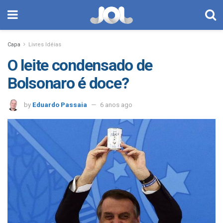
Capa
Livres Idéias
O leite condensado de
Bolsonaro é doce?
by
Eduardo Passaia
6 anos ago