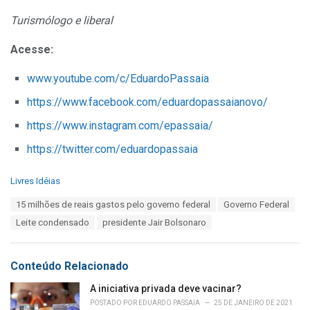
Turismólogo e liberal
Acesse:
www.youtube.com/c/EduardoPassaia
https://www.facebook.com/eduardopassaianovo/
https://www.instagram.com/epassaia/
https://twitter.com/eduardopassaia
C
Livres Idéias
a
T
15 milhões de reais gastos pelo governo federal
Governo Federal
t
a
e
Leite condensado
presidente Jair Bolsonaro
g
g
s
o
:
r
Conteúdo Relacionado
i
e
A iniciativa privada deve vacinar?
s
POSTADO POR
EDUARDO PASSAIA
25 DE JANEIRO DE 2021
: