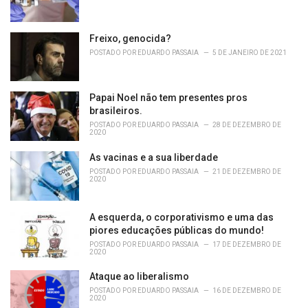
Freixo, genocida?
POSTADO POR
EDUARDO PASSAIA
5 DE JANEIRO DE 2021
Papai Noel não tem presentes pros
brasileiros.
POSTADO POR
EDUARDO PASSAIA
28 DE DEZEMBRO DE
2020
As vacinas e a sua liberdade
POSTADO POR
EDUARDO PASSAIA
21 DE DEZEMBRO DE
2020
A esquerda, o corporativismo e uma das
piores educações públicas do mundo!
POSTADO POR
EDUARDO PASSAIA
17 DE DEZEMBRO DE
2020
Ataque ao liberalismo
POSTADO POR
EDUARDO PASSAIA
16 DE DEZEMBRO DE
2020