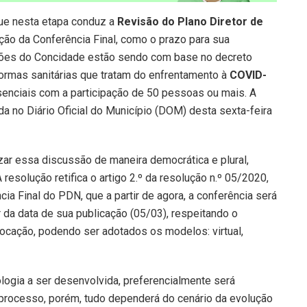
que nesta etapa conduz a
Revisão do Plano Diretor de
ção da Conferência Final, como o prazo para sua
sões do Concidade estão sendo com base no decreto
ormas sanitárias que tratam do enfrentamento à
COVID-
esenciais com a participação de 50 pessoas ou mais. A
da no Diário Oficial do Município (DOM) desta sexta-feira
ar essa discussão de maneira democrática e plural,
resolução retifica o artigo 2.º da resolução n.º 05/2020,
ia Final do PDN, que a partir de agora, a conferência será
ir da data de sua publicação (05/03), respeitando o
ocação, podendo ser adotados os modelos: virtual,
ogia a ser desenvolvida, preferencialmente será
o processo, porém, tudo dependerá do cenário da evolução