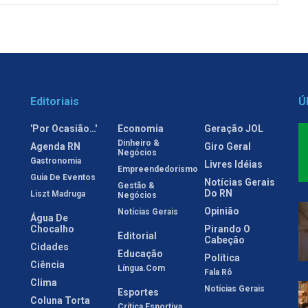
Editoriais
Ú
'Por Ocasião…'
Economia
Geração JOL
Dinheiro &
Agenda RN
Giro Geral
Negócios
Gastronomia
Livres Idéias
Empreendedorismo
Guia De Eventos
Notícias Gerais
Gestão &
Do RN
Liszt Madruga
Negócios
Opinião
Notícias Gerais
Água De
Chocalho
Pirando O
Editorial
Cabeção
Cidades
Educação
Política
Ciência
Língua.com
Fala Rô
Clima
Notícias Gerais
Esportes
Coluna Torta
Crítica Esportiva