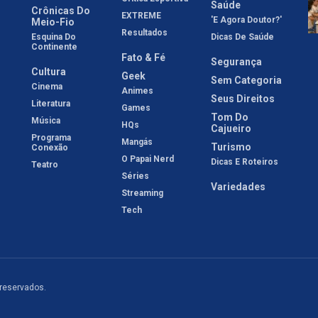
Saúde
Crônicas Do
EXTREME
'E Agora Doutor?'
Meio-Fio
Resultados
Esquina Do
Dicas De Saúde
Continente
Fato & Fé
Segurança
Cultura
Geek
Sem Categoria
Cinema
Animes
Seus Direitos
Literatura
Games
Tom Do
Música
HQs
Cajueiro
Programa
Mangás
Turismo
Conexão
O Papai Nerd
Dicas E Roteiros
Teatro
Séries
Variedades
Streaming
Tech
 reservados.