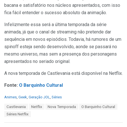
bacana e satisfatório nos núcleos apresentados, com isso
fica fácil entender o sucesso absoluto da animação.
Infelizmente essa será a última temporada da série
animada, já que o canal de streaming não pretende dar
sequência em novos episódios. Todavia, há rumores de um
spinoff esteja sendo desenvolvido, aonde se passará no
mesmo universo, mas sem a presença dos personagens
apresentados no seriado original.
A nova temporada de Castlevania está disponível na Netflix.
Fonte:
O Barquinho Cultural
C
Animes
,
Geek
,
Geração JOL
,
Séries
a
T
Castlevania
Netflix
Nova Temporada
O Barquinho Cultural
t
a
e
Séries Netflix
g
g
s
o
: