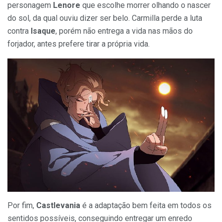
personagem
Lenore
que escolhe morrer olhando o nascer
do sol, da qual ouviu dizer ser belo. Carmilla perde a luta
contra
Isaque
, porém não entrega a vida nas mãos do
forjador, antes prefere tirar a própria vida.
Por fim,
Castlevania
é a adaptação bem feita em todos os
sentidos possíveis, conseguindo entregar um enredo