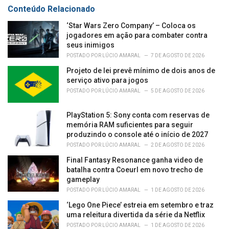
r
Conteúdo Relacionado
i
e
‘Star Wars Zero Company’ – Coloca os
s
jogadores em ação para combater contra
:
seus inimigos
POSTADO POR
LÚCIO AMARAL
7 DE AGOSTO DE 2026
Projeto de lei prevê mínimo de dois anos de
serviço ativo para jogos
POSTADO POR
LÚCIO AMARAL
5 DE AGOSTO DE 2026
PlayStation 5: Sony conta com reservas de
memória RAM suficientes para seguir
produzindo o console até o início de 2027
POSTADO POR
LÚCIO AMARAL
2 DE AGOSTO DE 2026
Final Fantasy Resonance ganha video de
batalha contra Coeurl em novo trecho de
gameplay
POSTADO POR
LÚCIO AMARAL
1 DE AGOSTO DE 2026
‘Lego One Piece’ estreia em setembro e traz
uma releitura divertida da série da Netflix
POSTADO POR
LÚCIO AMARAL
1 DE AGOSTO DE 2026