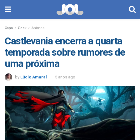
Capa
Geek
Animes
Castlevania encerra a quarta
temporada sobre rumores de
uma próxima
by
Lúcio Amaral
5 anos ago