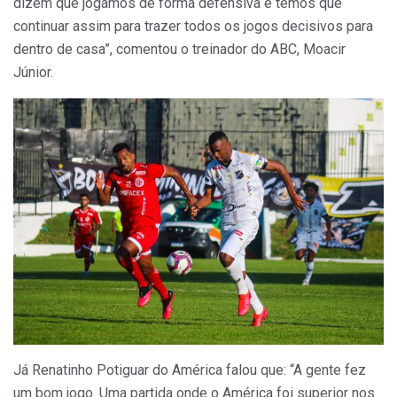
dizem que jogamos de forma defensiva e temos que
continuar assim para trazer todos os jogos decisivos para
dentro de casa”, comentou o treinador do ABC, Moacir
Júnior.
Já Renatinho Potiguar do América falou que: “A gente fez
um bom jogo. Uma partida onde o América foi superior nos