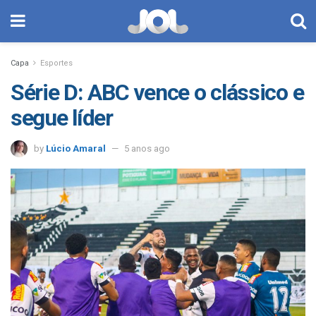
Capa
Esportes
Série D: ABC vence o clássico e
segue líder
by
Lúcio Amaral
5 anos ago