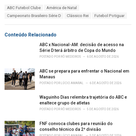
a
T
ABC Futebol Clube
América de Natal
t
a
e
Campeonato Brasileiro Série D
Clássico Rei
Futebol Potiguar
g
g
s
o
:
r
Conteúdo Relacionado
i
e
ABC x Nacional-AM: decisão de acesso na
s
Série D terá árbitro de Copa do Mundo
:
POSTADO POR
RÔ MEDEIROS
6 DE AGOSTO DE 2026
ABC se prepara para enfrentar o Nacional em
Manaus
POSTADO POR
LÚCIO AMARAL
6 DE AGOSTO DE 2026
Waguinho Dias relembra trajetória do ABC e
enaltece grupo de atletas
POSTADO POR
RÔ MEDEIROS
5 DE AGOSTO DE 2026
FNF convoca clubes para reunião do
conselho técnico da 2ª divisão
POSTADO POR
LÚCIO AMARAL
5 DE AGOSTO DE 2026