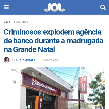
Capa
Segurança
Criminosos explodem agência
de banco durante a madrugada
na Grande Natal
by
Lúcio Amaral
5 anos ago