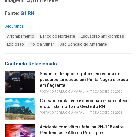
Imagens: Ayrton Freire
Fonte:
G1 RN
C
Segurança
a
T
Arrombamento
Banco do Nordeste
Esquadrão anti-bombas
t
a
e
Explosão
Polícia Militar
São Gonçalo do Amarante
g
g
s
o
:
r
Conteúdo Relacionado
i
e
Suspeito de aplicar golpes em venda de
s
passeios turísticos em Ponta Negra é preso
:
em flagrante
POSTADO POR
LÚCIO AMARAL
7 DE AGOSTO DE 2026
Colisão frontal entre caminhão e carro deixa
motorista morto no Oeste do RN
POSTADO POR
LÚCIO AMARAL
7 DE AGOSTO DE 2026
Acidente com vítima fatal na RN-118 entre
Pendências e Alto do Rodrigues