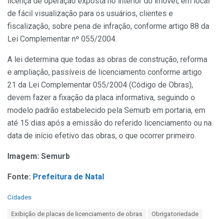
licença de operação exposta no interior do imóvel, em local
de fácil visualização para os usuários, clientes e
fiscalização, sobre pena de infração, conforme artigo 88 da
Lei Complementar nº 055/2004.
A lei determina que todas as obras de construção, reforma
e ampliação, passíveis de licenciamento conforme artigo
21 da Lei Complementar 055/2004 (Código de Obras),
devem fazer a fixação da placa informativa, seguindo o
modelo padrão estabelecido pela Semurb em portaria, em
até 15 dias após a emissão do referido licenciamento ou na
data de início efetivo das obras, o que ocorrer primeiro.
Imagem: Semurb
Fonte:
Prefeitura de Natal
C
Cidades
a
T
Exibição de placas de licenciamento de obras
Obrigatoriedade
t