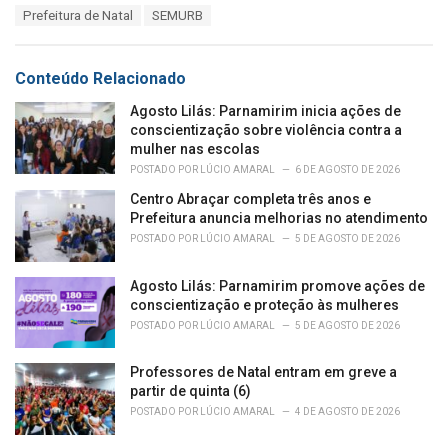
a
e
Prefeitura de Natal
SEMURB
g
g
s
o
:
r
Conteúdo Relacionado
i
e
Agosto Lilás: Parnamirim inicia ações de
s
conscientização sobre violência contra a
:
mulher nas escolas
POSTADO POR
LÚCIO AMARAL
6 DE AGOSTO DE 2026
Centro Abraçar completa três anos e
Prefeitura anuncia melhorias no atendimento
POSTADO POR
LÚCIO AMARAL
5 DE AGOSTO DE 2026
Agosto Lilás: Parnamirim promove ações de
conscientização e proteção às mulheres
POSTADO POR
LÚCIO AMARAL
5 DE AGOSTO DE 2026
Professores de Natal entram em greve a
partir de quinta (6)
POSTADO POR
LÚCIO AMARAL
4 DE AGOSTO DE 2026