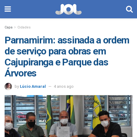
Capa
Cidades
Parnamirim: assinada a ordem
de serviço para obras em
Cajupiranga e Parque das
Árvores
by
Lúcio Amaral
4 anos ago