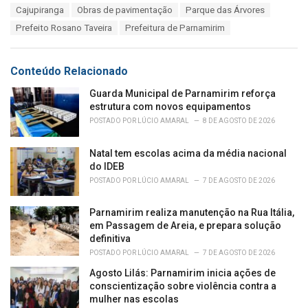
T
Cajupiranga
Obras de pavimentação
Parque das Árvores
t
a
e
Prefeito Rosano Taveira
Prefeitura de Parnamirim
g
g
s
o
:
r
Conteúdo Relacionado
i
e
Guarda Municipal de Parnamirim reforça
s
estrutura com novos equipamentos
:
POSTADO POR
LÚCIO AMARAL
8 DE AGOSTO DE 2026
Natal tem escolas acima da média nacional
do IDEB
POSTADO POR
LÚCIO AMARAL
7 DE AGOSTO DE 2026
Parnamirim realiza manutenção na Rua Itália,
em Passagem de Areia, e prepara solução
definitiva
POSTADO POR
LÚCIO AMARAL
7 DE AGOSTO DE 2026
Agosto Lilás: Parnamirim inicia ações de
conscientização sobre violência contra a
mulher nas escolas