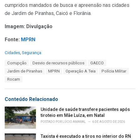
cumpridos mandados de busca e apreensão nas cidades
de Jardim de Piranhas, Caicó e Florânia.
Imagem: Divulgação
Fonte:
MPRN
C
Cidades
,
Segurança
a
T
Corrupção
Desvio de recursos públicos
GAECO
t
a
e
Jardim de Piranhas
MPRN
Operação A Teia
Polícia Militar
g
g
s
Rocam
o
:
r
i
e
Conteúdo Relacionado
s
:
Unidade de saúde transfere pacientes após
tiroteio em Mãe Luíza, em Natal
POSTADO POR
LÚCIO AMARAL
6 DE AGOSTO DE 2026
Taxista é executado a tiros no interior do RN