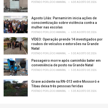
POSTADO POR
LÚCIO AMARAL
6 DE AGOSTO DE 2026
Agosto Lilás: Parnamirim inicia ações de
conscientização sobre violência contra a
mulher nas escolas
POSTADO POR
LÚCIO AMARAL
6 DE AGOSTO DE 2026
VÍDEO: Operação prende 14 investigados por
roubos de veículos e extorsões na Grande
Natal
POSTADO POR
LÚCIO AMARAL
5 DE AGOSTO DE 2026
Passageiro morre após caminhão bater em
conveniência de posto na Grande Natal
POSTADO POR
LÚCIO AMARAL
5 DE AGOSTO DE 2026
Grave acidente na RN-013 entre Mossoró e
Tibau deixa três pessoas feridas
POSTADO POR
LÚCIO AMARAL
5 DE AGOSTO DE 2026