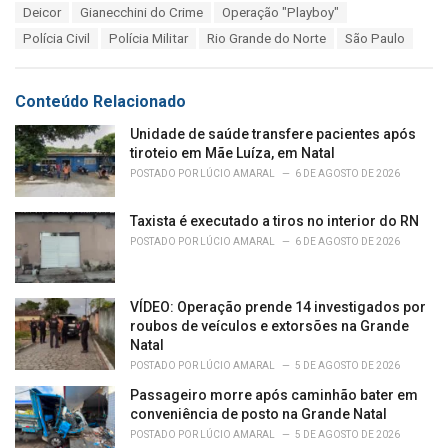
T
Deicor
Gianecchini do Crime
Operação "Playboy"
t
a
e
Polícia Civil
Polícia Militar
Rio Grande do Norte
São Paulo
g
g
s
o
:
r
Conteúdo Relacionado
i
e
Unidade de saúde transfere pacientes após
s
tiroteio em Mãe Luíza, em Natal
:
POSTADO POR
LÚCIO AMARAL
6 DE AGOSTO DE 2026
Taxista é executado a tiros no interior do RN
POSTADO POR
LÚCIO AMARAL
6 DE AGOSTO DE 2026
VÍDEO: Operação prende 14 investigados por
roubos de veículos e extorsões na Grande
Natal
POSTADO POR
LÚCIO AMARAL
5 DE AGOSTO DE 2026
Passageiro morre após caminhão bater em
conveniência de posto na Grande Natal
POSTADO POR
LÚCIO AMARAL
5 DE AGOSTO DE 2026