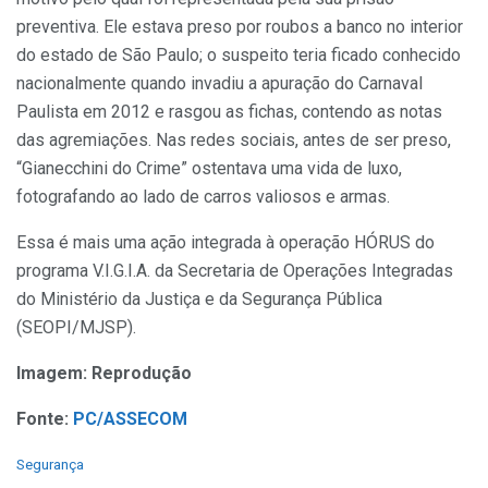
preventiva. Ele estava preso por roubos a banco no interior
do estado de São Paulo; o suspeito teria ficado conhecido
nacionalmente quando invadiu a apuração do Carnaval
Paulista em 2012 e rasgou as fichas, contendo as notas
das agremiações. Nas redes sociais, antes de ser preso,
“Gianecchini do Crime” ostentava uma vida de luxo,
fotografando ao lado de carros valiosos e armas.
Essa é mais uma ação integrada à operação HÓRUS do
programa V.I.G.I.A. da Secretaria de Operações Integradas
do Ministério da Justiça e da Segurança Pública
(SEOPI/MJSP).
Imagem: Reprodução
Fonte:
PC/ASSECOM
C
Segurança
a