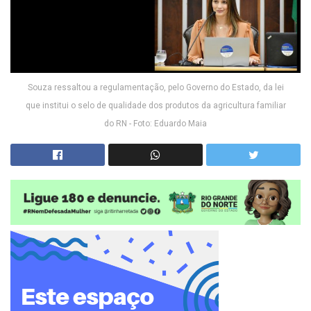
Souza ressaltou a regulamentação, pelo Governo do Estado, da lei
que institui o selo de qualidade dos produtos da agricultura familiar
do RN - Foto: Eduardo Maia