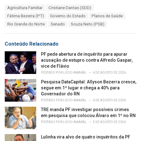
a
T
Agricultura Familiar
Cristiane Dantas (SDD)
t
a
e
Fátima Bezerra (PT)
Governo do Estado
Planos de Saúde
g
g
s
Rio Grande do Norte
Senado
Souza Neto (PSB)
o
:
r
i
e
Conteúdo Relacionado
s
:
PF pede abertura de inquérito para apurar
acusação de estupro contra Alfredo Gaspar,
vice de Flávio
POSTADO POR
LÚCIO AMARAL
6 DE AGOSTO DE 2026
Pesquisa DataCapital: Allyson Bezerra cresce,
segue em 1º lugar e chega a 40% para
Governador do RN
POSTADO POR
LÚCIO AMARAL
6 DE AGOSTO DE 2026
TRE manda PF investigar possíveis crimes
em pesquisa que colocou Álvaro em 1º no RN
POSTADO POR
LÚCIO AMARAL
5 DE AGOSTO DE 2026
Lulinha vira alvo de quatro inquéritos da PF