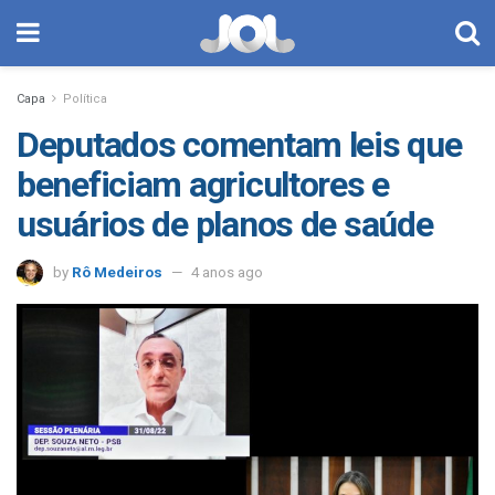
Capa
Política
Deputados comentam leis que
beneficiam agricultores e
usuários de planos de saúde
by
Rô Medeiros
4 anos ago