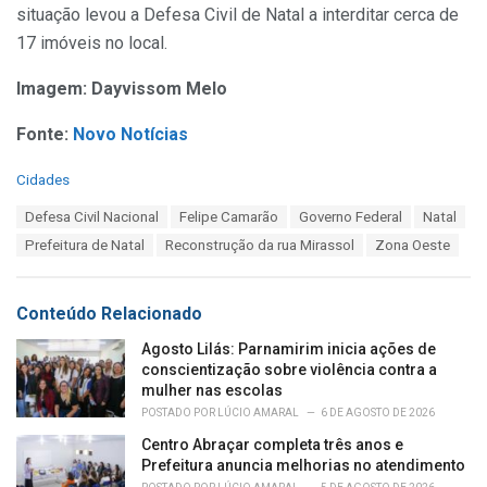
situação levou a Defesa Civil de Natal a interditar cerca de
17 imóveis no local.
Imagem: Dayvissom Melo
Fonte:
Novo Notícias
C
Cidades
a
T
Defesa Civil Nacional
Felipe Camarão
Governo Federal
Natal
t
a
e
Prefeitura de Natal
Reconstrução da rua Mirassol
Zona Oeste
g
g
s
o
:
r
Conteúdo Relacionado
i
e
Agosto Lilás: Parnamirim inicia ações de
s
conscientização sobre violência contra a
:
mulher nas escolas
POSTADO POR
LÚCIO AMARAL
6 DE AGOSTO DE 2026
Centro Abraçar completa três anos e
Prefeitura anuncia melhorias no atendimento