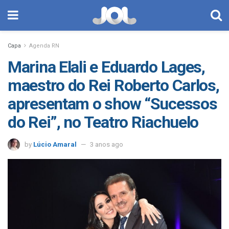
Capa
Agenda RN
Marina Elali e Eduardo Lages,
maestro do Rei Roberto Carlos,
apresentam o show “Sucessos
do Rei”, no Teatro Riachuelo
by
Lúcio Amaral
3 anos ago