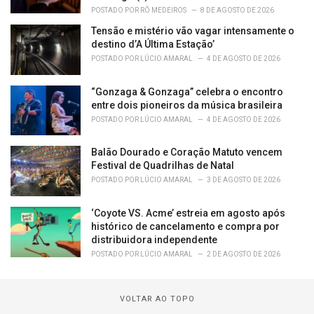
POSTADO POR
RÔ MEDEIROS
8 DE AGOSTO DE 2026
Tensão e mistério vão vagar intensamente o
destino d’A Última Estação’
POSTADO POR
LÚCIO AMARAL
4 DE AGOSTO DE 2026
“Gonzaga & Gonzaga” celebra o encontro
entre dois pioneiros da música brasileira
POSTADO POR
LÚCIO AMARAL
4 DE AGOSTO DE 2026
Balão Dourado e Coração Matuto vencem
Festival de Quadrilhas de Natal
POSTADO POR
LÚCIO AMARAL
3 DE AGOSTO DE 2026
‘Coyote VS. Acme’ estreia em agosto após
histórico de cancelamento e compra por
distribuidora independente
POSTADO POR
LÚCIO AMARAL
2 DE AGOSTO DE 2026
VOLTAR AO TOPO