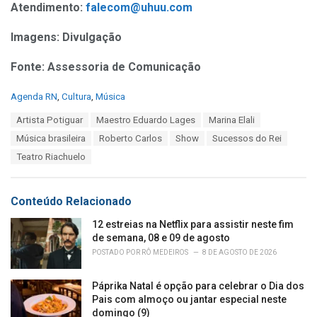
Atendimento:
falecom@uhuu.com
Imagens: Divulgação
Fonte: Assessoria de Comunicação
C
Agenda RN
,
Cultura
,
Música
a
T
Artista Potiguar
Maestro Eduardo Lages
Marina Elali
t
a
e
Música brasileira
Roberto Carlos
Show
Sucessos do Rei
g
g
s
Teatro Riachuelo
o
:
r
i
e
Conteúdo Relacionado
s
:
12 estreias na Netflix para assistir neste fim
de semana, 08 e 09 de agosto
POSTADO POR
RÔ MEDEIROS
8 DE AGOSTO DE 2026
Páprika Natal é opção para celebrar o Dia dos
Pais com almoço ou jantar especial neste
domingo (9)