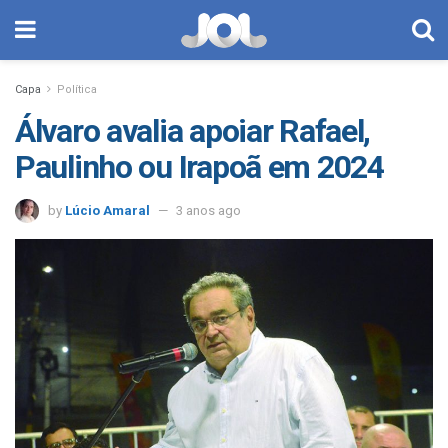
Capa
Política
Álvaro avalia apoiar Rafael,
Paulinho ou Irapoã em 2024
by
Lúcio Amaral
3 anos ago