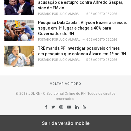
acusação de estupro contra Alfredo Gaspar,
vice de Flávio
POSTADO POR
LÚCIO AMARAL
6 DE AGOSTO DE 2026
Pesquisa DataCapital: Allyson Bezerra cresce,
segue em 1º lugar e chega a 40% para
Governador do RN
POSTADO POR
LÚCIO AMARAL
6 DE AGOSTO DE 2026
TRE manda PF investigar possíveis crimes
em pesquisa que colocou Álvaro em 1º no RN
POSTADO POR
LÚCIO AMARAL
5 DE AGOSTO DE 2026
VOLTAR AO TOPO
© 2018 JOL RN - O Seu Jornal Online do RN. Todos os direitos
reservados.
Sair da versão mobile