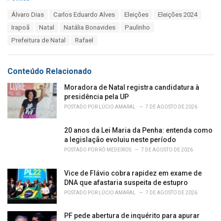
a
T
Álvaro Dias
Carlos Eduardo Alves
Eleições
Eleições 2024
t
a
e
Irapoã
Natal
Natália Bonavides
Paulinho
g
g
s
Prefeitura de Natal
Rafael
o
:
r
i
e
Conteúdo Relacionado
s
:
Moradora de Natal registra candidatura à
presidência pela UP
POSTADO POR
LÚCIO AMARAL
7 DE AGOSTO DE 2026
20 anos da Lei Maria da Penha: entenda como
a legislação evoluiu neste período
POSTADO POR
RÔ MEDEIROS
7 DE AGOSTO DE 2026
Vice de Flávio cobra rapidez em exame de
DNA que afastaria suspeita de estupro
POSTADO POR
LÚCIO AMARAL
7 DE AGOSTO DE 2026
PF pede abertura de inquérito para apurar