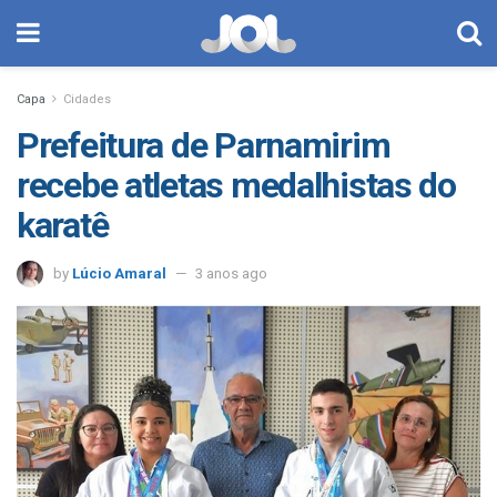
Capa
Cidades
Prefeitura de Parnamirim
recebe atletas medalhistas do
karatê
by
Lúcio Amaral
3 anos ago