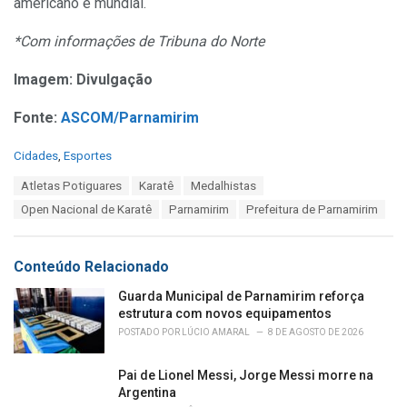
americano e mundial.
*Com informações de Tribuna do Norte
Imagem: Divulgação
Fonte:
ASCOM/Parnamirim
C
Cidades
,
Esportes
a
T
Atletas Potiguares
Karatê
Medalhistas
t
a
e
Open Nacional de Karatê
Parnamirim
Prefeitura de Parnamirim
g
g
s
o
:
r
Conteúdo Relacionado
i
e
Guarda Municipal de Parnamirim reforça
s
estrutura com novos equipamentos
:
POSTADO POR
LÚCIO AMARAL
8 DE AGOSTO DE 2026
Pai de Lionel Messi, Jorge Messi morre na
Argentina