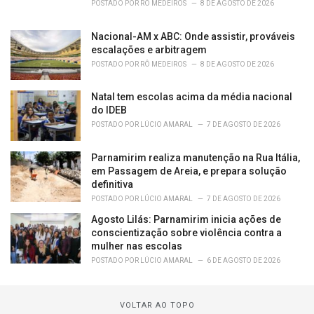
POSTADO POR
RÔ MEDEIROS
8 DE AGOSTO DE 2026
Nacional-AM x ABC: Onde assistir, prováveis
escalações e arbitragem
POSTADO POR
RÔ MEDEIROS
8 DE AGOSTO DE 2026
Natal tem escolas acima da média nacional
do IDEB
POSTADO POR
LÚCIO AMARAL
7 DE AGOSTO DE 2026
Parnamirim realiza manutenção na Rua Itália,
em Passagem de Areia, e prepara solução
definitiva
POSTADO POR
LÚCIO AMARAL
7 DE AGOSTO DE 2026
Agosto Lilás: Parnamirim inicia ações de
conscientização sobre violência contra a
mulher nas escolas
POSTADO POR
LÚCIO AMARAL
6 DE AGOSTO DE 2026
VOLTAR AO TOPO