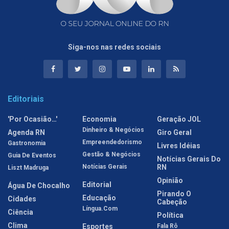
Siga-nos nas redes sociais
Editoriais
'Por Ocasião…'
Economia
Geração JOL
Dinheiro & Negócios
Agenda RN
Giro Geral
Empreendedorismo
Gastronomia
Livres Idéias
Gestão & Negócios
Guia De Eventos
Notícias Gerais Do
Notícias Gerais
RN
Liszt Madruga
Opinião
Editorial
Água De Chocalho
Pirando O
Educação
Cidades
Cabeção
Língua.com
Ciência
Política
Clima
Esportes
Fala Rô