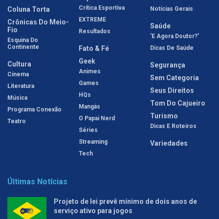
Crítica Esportiva
Coluna Torta
Notícias Gerais
EXTREME
Crônicas Do Meio-
Saúde
Fio
Resultados
'E Agora Doutor?'
Esquina Do
Continente
Fato & Fé
Dicas De Saúde
Geek
Cultura
Segurança
Animes
Cinema
Sem Categoria
Games
Literatura
Seus Direitos
HQs
Música
Tom Do Cajueiro
Mangás
Programa Conexão
Turismo
O Papai Nerd
Teatro
Dicas E Roteiros
Séries
Streaming
Variedades
Tech
Últimas Notícias
Projeto de lei prevê mínimo de dois anos de
serviço ativo para jogos