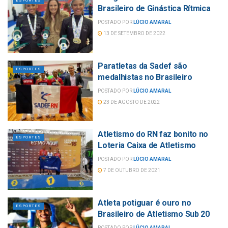
ESPORTES
Brasileiro de Ginástica Rítmica
POSTADO POR
LÚCIO AMARAL
13 DE SETEMBRO DE 2022
Paratletas da Sadef são
ESPORTES
medalhistas no Brasileiro
POSTADO POR
LÚCIO AMARAL
23 DE AGOSTO DE 2022
Atletismo do RN faz bonito no
ESPORTES
Loteria Caixa de Atletismo
POSTADO POR
LÚCIO AMARAL
7 DE OUTUBRO DE 2021
Atleta potiguar é ouro no
ESPORTES
Brasileiro de Atletismo Sub 20
POSTADO POR
LÚCIO AMARAL