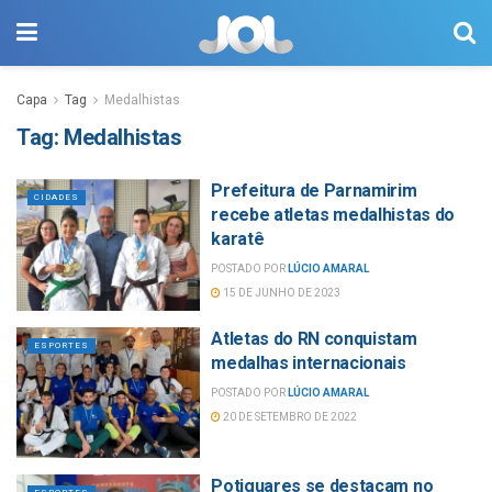
Capa
Tag
Medalhistas
Tag:
Medalhistas
Prefeitura de Parnamirim
CIDADES
recebe atletas medalhistas do
karatê
POSTADO POR
LÚCIO AMARAL
15 DE JUNHO DE 2023
Atletas do RN conquistam
ESPORTES
medalhas internacionais
POSTADO POR
LÚCIO AMARAL
20 DE SETEMBRO DE 2022
Potiguares se destacam no