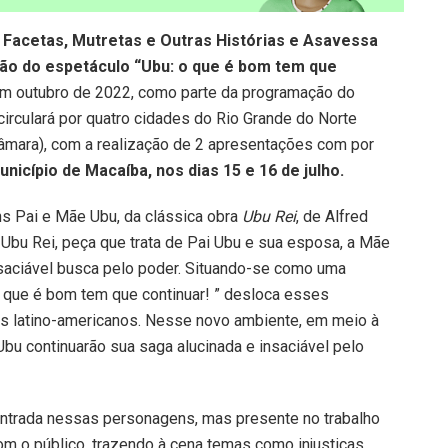
Facetas, Mutretas e Outras Histórias e Asavessa
lação do espetáculo “Ubu: o que é bom tem que
em outubro de 2022, como parte da programação do
rculará por quatro cidades do Rio Grande do Norte
âmara), com a realização de 2 apresentações com por
unicípio de Macaíba, nos dias 15 e 16 de julho.
s Pai e Mãe Ubu, da clássica obra
Ubu Rei
, de Alfred
 Ubu Rei, peça que trata de Pai Ubu e sua esposa, a Mãe
aciável busca pelo poder. Situando-se como uma
 o que é bom tem que continuar! ” desloca esses
s latino-americanos. Nesse novo ambiente, em meio à
bu continuarão sua saga alucinada e insaciável pelo
 centrada nessas personagens, mas presente no trabalho
m o público, trazendo à cena temas como injustiças