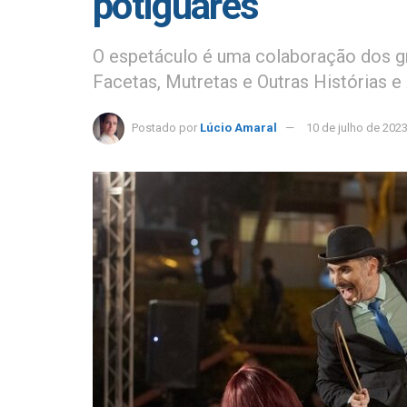
potiguares
O espetáculo é uma colaboração dos g
Facetas, Mutretas e Outras Histórias e
Postado por
Lúcio Amaral
10 de julho de 202