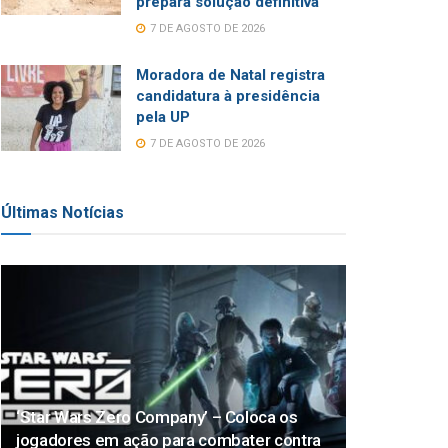
prepara solução definitiva
7 DE AGOSTO DE 2026
Moradora de Natal registra
candidatura à presidência
pela UP
7 DE AGOSTO DE 2026
Últimas Notícias
‘Star Wars Zero Company’ – Coloca os
jogadores em ação para combater contra