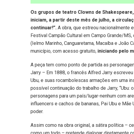
Os grupos de teatro Clowns de Shakespeare, 
iniciam, a partir deste mês de julho, a circu
continuar!”.
A obra, que estreou nacionalmente 
Festival Campão Cultural em Campo Grande/MS, ci
(Ielmo Marinho, Canguaretama, Macaíba e João C
município, com acesso gratuito,
iniciando pelo m
A peça tem como ponto de partida as personagen
Jarry – Em 1888, o francês Alfred Jarry escreveu
Ubu, e suas rocambolescas armações em uma ins
possível continuação do trabalho de Jarry, “Ubu:
personagens para um país/lugar-nenhum com are
influencers e cachos de bananas, Pai Ubu e Mãe U
poder.
Assim como na obra original, a sátira política –
como um todo – pretende dialogar diretamente co