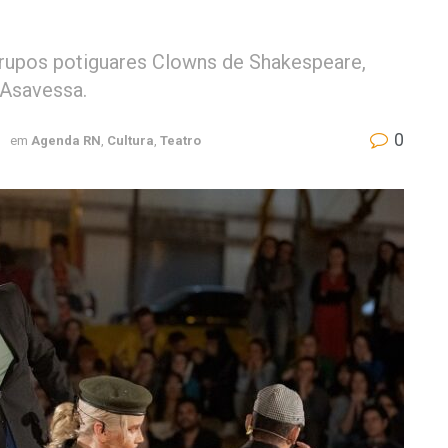
rupos potiguares Clowns de Shakespeare,
 Asavessa.
0
3
em
Agenda RN
,
Cultura
,
Teatro