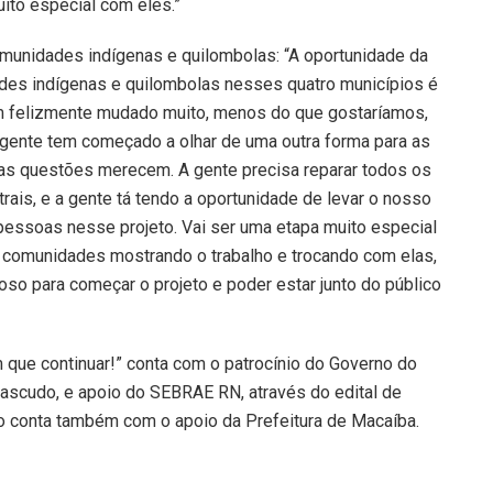
ito especial com eles.”
omunidades indígenas e quilombolas: “A oportunidade da
ades indígenas e quilombolas nesses quatro municípios é
m felizmente mudado muito, menos do que gostaríamos,
ente tem começado a olhar de uma outra forma para as
as questões merecem. A gente precisa reparar todos os
ais, e a gente tá tendo a oportunidade de levar o nosso
pessoas nesse projeto. Vai ser uma etapa muito especial
 comunidades mostrando o trabalho e trocando com elas,
so para começar o projeto e poder estar junto do público
 que continuar!” conta com o patrocínio do Governo do
Cascudo, e apoio do SEBRAE RN, através do edital de
o conta também com o apoio da Prefeitura de Macaíba.